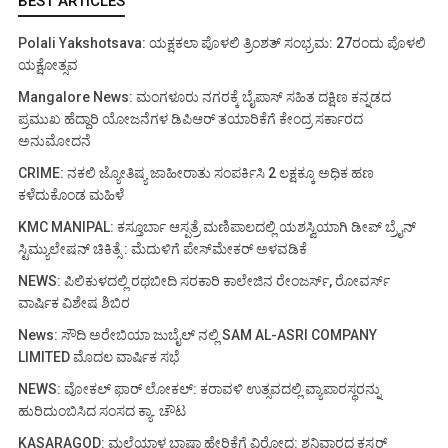
BEST ARTICLES
Polali Yakshotsava: ಯಕ್ಷಕಲಾ ಪೊಳಲಿ ತ್ರಿಂಶತ್ ಸಂಭ್ರಮ: 27ರಂದು ಪೊಳಲಿ
ಯಕ್ಷೋತ್ಸವ
Mangalore News: ಮಂಗಳೂರು ನಗರಕ್ಕೆ ಬೈಪಾಸ್‌ ಸಹಿತ ದಕ್ಷಿಣ ಕನ್ನಡದ
ಪ್ರಮುಖ ಹೆದ್ದಾರಿ ಯೋಜನೆಗಳ ಡಿಪಿಆರ್ ತಯಾರಿಕೆಗೆ ಕೇಂದ್ರ ಸರ್ಕಾರದ
ಅನುಮೋದನೆ
CRIME: ನಕಲಿ ಜ್ಯೋತಿಷ್ಯ ಜಾಹೀರಾತು ಸಂಪರ್ಕಿಸಿ 2 ಲಕ್ಷಕ್ಕೂ ಅಧಿಕ ಹಣ
ಕಳೆದುಕೊಂಡ ಮಹಿಳೆ
KMC MANIPAL: ಕಸ್ತೂರ್ಬಾ ಆಸ್ಪತ್ರೆ ಮಣಿಪಾಲದಲ್ಲಿ ಯಶಸ್ವಿಯಾಗಿ ಡೀಪ್ ಬ್ರೈನ್
ಸ್ಟಿಮ್ಯುಲೇಷನ್ ಚಿಕಿತ್ಸೆ : ಮೆದುಳಿಗೆ ಪೇಸ್‌ಮೇಕರ್ ಅಳವಡಿಕೆ
NEWS: ಪಿಲಿಕುಳದಲ್ಲಿ ರಥಬೀದಿ ಸರಕಾರಿ ಕಾಲೇಜಿನ ರೇಂಜರ್ಸ್, ರೋವರ್ಸ್
ವಾರ್ಷಿಕ ವಿಶೇಷ ಶಿಬಿರ
News: ಸೌದಿ ಅರೇಬಿಯಾ ಜುಬೈಲ್ ನಲ್ಲಿ SAM AL-ASRI COMPANY
LIMITED ಮೊದಲ ವಾರ್ಷಿಕ ಸಭೆ
NEWS: ವೋಕಲ್ ಫಾರ್ ಲೋಕಲ್: ಕರಾವಳಿ ಉತ್ಸವದಲ್ಲಿ ವ್ಯಾಪಾರಸ್ಥರನ್ನು
ಹುರಿದುಂಬಿಸಿದ ಸಂಸದ ಕ್ಯಾ. ಚೌಟ
KASARAGOD: ಮಲೆಯಾಳ ಭಾಷಾ ಹೇರಿಕೆಗೆ ವಿರೋಧ: ಶನಿವಾರದ ಕ್ಲಸ್ಟರ್