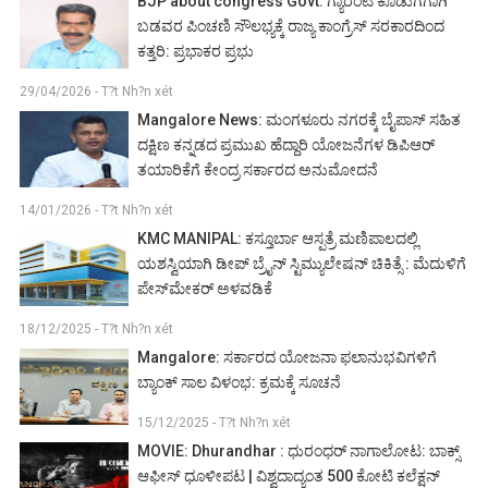
BJP about congress Govt: ಗ್ಯಾರಂಟಿ ಕೊಡುಗೆಗಾಗಿ
ಬಡವರ ಪಿಂಚಣಿ ಸೌಲಭ್ಯಕ್ಕೆ ರಾಜ್ಯ ಕಾಂಗ್ರೆಸ್ ಸರಕಾರದಿಂದ
ಕತ್ತರಿ: ಪ್ರಭಾಕರ ಪ್ರಭು
29/04/2026 - T?t Nh?n xét
Mangalore News: ಮಂಗಳೂರು ನಗರಕ್ಕೆ ಬೈಪಾಸ್‌ ಸಹಿತ
ದಕ್ಷಿಣ ಕನ್ನಡದ ಪ್ರಮುಖ ಹೆದ್ದಾರಿ ಯೋಜನೆಗಳ ಡಿಪಿಆರ್
ತಯಾರಿಕೆಗೆ ಕೇಂದ್ರ ಸರ್ಕಾರದ ಅನುಮೋದನೆ
14/01/2026 - T?t Nh?n xét
KMC MANIPAL: ಕಸ್ತೂರ್ಬಾ ಆಸ್ಪತ್ರೆ ಮಣಿಪಾಲದಲ್ಲಿ
ಯಶಸ್ವಿಯಾಗಿ ಡೀಪ್ ಬ್ರೈನ್ ಸ್ಟಿಮ್ಯುಲೇಷನ್ ಚಿಕಿತ್ಸೆ : ಮೆದುಳಿಗೆ
ಪೇಸ್‌ಮೇಕರ್ ಅಳವಡಿಕೆ
18/12/2025 - T?t Nh?n xét
Mangalore: ಸರ್ಕಾರದ ಯೋಜನಾ ಫಲಾನುಭವಿಗಳಿಗೆ
ಬ್ಯಾಂಕ್ ಸಾಲ ವಿಳಂಭ: ಕ್ರಮಕ್ಕೆ ಸೂಚನೆ
15/12/2025 - T?t Nh?n xét
MOVIE: Dhurandhar : ಧುರಂಧರ್ ನಾಗಾಲೋಟ: ಬಾಕ್ಸ್
ಆಫೀಸ್ ಧೂಳೀಪಟ | ವಿಶ್ವದಾದ್ಯಂತ 500 ಕೋಟಿ ಕಲೆಕ್ಷನ್