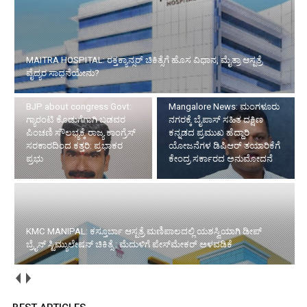
MAITRA HOSPITAL: ರಕ್ತಕ್ಯಾನ್ಸರ್ ಚಿಕಿತ್ಸೆಗೆ ಹೊಸ ವಿಧಾನ, ಮೈತ್ರಾ ಆಸ್ಪತ್ರೆ
ವೈದ್ಯರ ಸಾಧನೆಯೇನು?
BJP about congress Govt:
Mangalore News: ಮಂಗಳೂರು
ಗ್ಯಾರಂಟಿ ಕೊಡುಗೆಗಾಗಿ ಬಡವರ
ನಗರಕ್ಕೆ ಬೈಪಾಸ್‌ ಸಹಿತ ದಕ್ಷಿಣ
ಪಿಂಚಣಿ ಸೌಲಭ್ಯಕ್ಕೆ ರಾಜ್ಯ ಕಾಂಗ್ರೆಸ್
ಕನ್ನಡದ ಪ್ರಮುಖ ಹೆದ್ದಾರಿ
ಸರಕಾರದಿಂದ ಕತ್ತರಿ: ಪ್ರಭಾಕರ
ಯೋಜನೆಗಳ ಡಿಪಿಆರ್ ತಯಾರಿಕೆಗೆ
ಪ್ರಭು
ಕೇಂದ್ರ ಸರ್ಕಾರದ ಅನುಮೋದನೆ
KMC MANIPAL: ಕಸ್ತೂರ್ಬಾ ಆಸ್ಪತ್ರೆ ಮಣಿಪಾಲದಲ್ಲಿ ಯಶಸ್ವಿಯಾಗಿ ಡೀಪ್
ಬ್ರೈನ್ ಸ್ಟಿಮ್ಯುಲೇಷನ್ ಚಿಕಿತ್ಸೆ : ಮೆದುಳಿಗೆ ಪೇಸ್‌ಮೇಕರ್ ಅಳವಡಿಕೆ