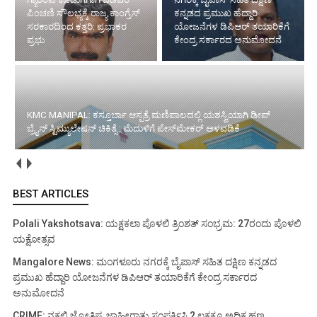
ಪಿಂಚಣಿ ಸೌಲಭ್ಯಕ್ಕೆ ರಾಜ್ಯ ಕಾಂಗ್ರೆಸ್
ಕನ್ನಡದ ಪ್ರಮುಖ ಹೆದ್ದಾರಿ
ಸರಕಾರದಿಂದ ಕತ್ತರಿ: ಪ್ರಭಾಕರ
ಯೋಜನೆಗಳ ಡಿಪಿಆರ್ ತಯಾರಿಕೆಗೆ
ಪ್ರಭು
ಕೇಂದ್ರ ಸರ್ಕಾರದ ಅನುಮೋದನೆ
KMC MANIPAL: ಕಸ್ತೂರ್ಬಾ ಆಸ್ಪತ್ರೆ ಮಣಿಪಾಲದಲ್ಲಿ ಯಶಸ್ವಿಯಾಗಿ ಡೀಪ್
ಬ್ರೈನ್ ಸ್ಟಿಮ್ಯುಲೇಷನ್ ಚಿಕಿತ್ಸೆ : ಮೆದುಳಿಗೆ ಪೇಸ್‌ಮೇಕರ್ ಅಳವಡಿಕೆ
BEST ARTICLES
Polali Yakshotsava: ಯಕ್ಷಕಲಾ ಪೊಳಲಿ ತ್ರಿಂಶತ್ ಸಂಭ್ರಮ: 27ರಂದು ಪೊಳಲಿ
ಯಕ್ಷೋತ್ಸವ
Mangalore News: ಮಂಗಳೂರು ನಗರಕ್ಕೆ ಬೈಪಾಸ್‌ ಸಹಿತ ದಕ್ಷಿಣ ಕನ್ನಡದ
ಪ್ರಮುಖ ಹೆದ್ದಾರಿ ಯೋಜನೆಗಳ ಡಿಪಿಆರ್ ತಯಾರಿಕೆಗೆ ಕೇಂದ್ರ ಸರ್ಕಾರದ
ಅನುಮೋದನೆ
CRIME: ನಕಲಿ ಜ್ಯೋತಿಷ್ಯ ಜಾಹೀರಾತು ಸಂಪರ್ಕಿಸಿ 2 ಲಕ್ಷಕ್ಕೂ ಅಧಿಕ ಹಣ