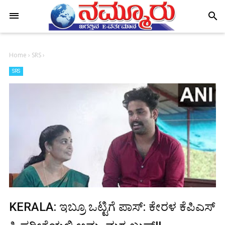
-->
search
Home
›
SRS
›
SRS
KERALA: ಇಬ್ರೂ ಒಟ್ಟಿಗೆ ಪಾಸ್: ಕೇರಳ ಕೆಪಿಎಸ್