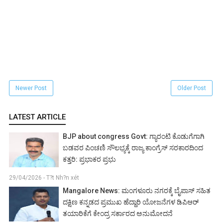
Newer Post
Older Post
LATEST ARTICLE
BJP about congress Govt: ಗ್ಯಾರಂಟಿ ಕೊಡುಗೆಗಾಗಿ
ಬಡವರ ಪಿಂಚಣಿ ಸೌಲಭ್ಯಕ್ಕೆ ರಾಜ್ಯ ಕಾಂಗ್ರೆಸ್ ಸರಕಾರದಿಂದ
ಕತ್ತರಿ: ಪ್ರಭಾಕರ ಪ್ರಭು
29/04/2026 - T?t Nh?n xét
Mangalore News: ಮಂಗಳೂರು ನಗರಕ್ಕೆ ಬೈಪಾಸ್‌ ಸಹಿತ
ದಕ್ಷಿಣ ಕನ್ನಡದ ಪ್ರಮುಖ ಹೆದ್ದಾರಿ ಯೋಜನೆಗಳ ಡಿಪಿಆರ್
ತಯಾರಿಕೆಗೆ ಕೇಂದ್ರ ಸರ್ಕಾರದ ಅನುಮೋದನೆ