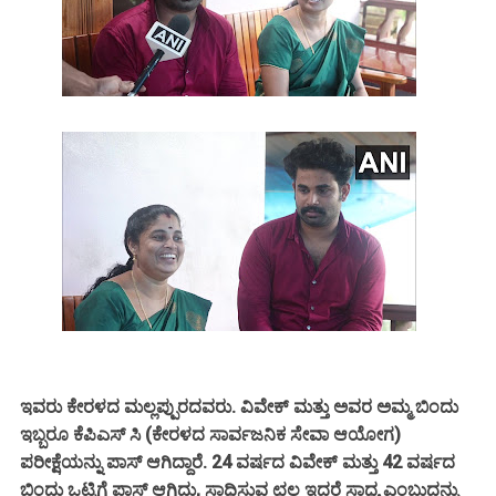
ಇವರು ಕೇರಳದ ಮಲ್ಲಪ್ಪುರದವರು. ವಿವೇಕ್ ಮತ್ತು ಅವರ ಅಮ್ಮ ಬಿಂದು
ಇಬ್ಬರೂ ಕೆಪಿಎಸ್ ಸಿ (ಕೇರಳದ ಸಾರ್ವಜನಿಕ ಸೇವಾ ಆಯೋಗ)
ಪರೀಕ್ಷೆಯನ್ನು ಪಾಸ್ ಆಗಿದ್ದಾರೆ. 24 ವರ್ಷದ ವಿವೇಕ್ ಮತ್ತು 42 ವರ್ಷದ
ಬಿಂದು ಒಟ್ಟಿಗೆ ಪಾಸ್ ಆಗಿದ್ದು, ಸಾಧಿಸುವ ಛಲ ಇದ್ದರೆ ಸಾಧ್ಯ ಎಂಬುದನ್ನು