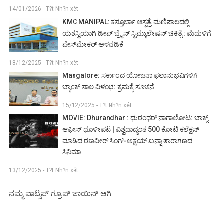
14/01/2026 - T?t Nh?n xét
KMC MANIPAL: ಕಸ್ತೂರ್ಬಾ ಆಸ್ಪತ್ರೆ ಮಣಿಪಾಲದಲ್ಲಿ
ಯಶಸ್ವಿಯಾಗಿ ಡೀಪ್ ಬ್ರೈನ್ ಸ್ಟಿಮ್ಯುಲೇಷನ್ ಚಿಕಿತ್ಸೆ : ಮೆದುಳಿಗೆ
ಪೇಸ್‌ಮೇಕರ್ ಅಳವಡಿಕೆ
18/12/2025 - T?t Nh?n xét
Mangalore: ಸರ್ಕಾರದ ಯೋಜನಾ ಫಲಾನುಭವಿಗಳಿಗೆ
ಬ್ಯಾಂಕ್ ಸಾಲ ವಿಳಂಭ: ಕ್ರಮಕ್ಕೆ ಸೂಚನೆ
15/12/2025 - T?t Nh?n xét
MOVIE: Dhurandhar : ಧುರಂಧರ್ ನಾಗಾಲೋಟ: ಬಾಕ್ಸ್
ಆಫೀಸ್ ಧೂಳೀಪಟ | ವಿಶ್ವದಾದ್ಯಂತ 500 ಕೋಟಿ ಕಲೆಕ್ಷನ್
ಮಾಡಿದ ರಣವೀರ್ ಸಿಂಗ್-ಅಕ್ಷಯ್ ಖನ್ನಾ ತಾರಾಗಣದ
ಸಿನಿಮಾ
13/12/2025 - T?t Nh?n xét
ನಮ್ಮ ವಾಟ್ಸಪ್ ಗ್ರೂಪ್ ಜಾಯಿನ್ ಆಗಿ