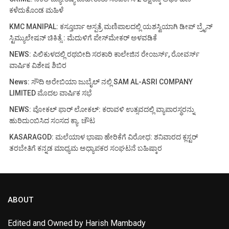
ಕಳೆದುಕೊಂಡ ಮಹಿಳೆ
KMC MANIPAL: ಕಸ್ತೂರ್ಬಾ ಆಸ್ಪತ್ರೆ ಮಣಿಪಾಲದಲ್ಲಿ ಯಶಸ್ವಿಯಾಗಿ ಡೀಪ್ ಬ್ರೈನ್
ಸ್ಟಿಮ್ಯುಲೇಷನ್ ಚಿಕಿತ್ಸೆ : ಮೆದುಳಿಗೆ ಪೇಸ್‌ಮೇಕರ್ ಅಳವಡಿಕೆ
NEWS: ಪಿಲಿಕುಳದಲ್ಲಿ ರಥಬೀದಿ ಸರಕಾರಿ ಕಾಲೇಜಿನ ರೇಂಜರ್ಸ್, ರೋವರ್ಸ್
ವಾರ್ಷಿಕ ವಿಶೇಷ ಶಿಬಿರ
News: ಸೌದಿ ಅರೇಬಿಯಾ ಜುಬೈಲ್ ನಲ್ಲಿ SAM AL-ASRI COMPANY
LIMITED ಮೊದಲ ವಾರ್ಷಿಕ ಸಭೆ
NEWS: ವೋಕಲ್ ಫಾರ್ ಲೋಕಲ್: ಕರಾವಳಿ ಉತ್ಸವದಲ್ಲಿ ವ್ಯಾಪಾರಸ್ಥರನ್ನು
ಹುರಿದುಂಬಿಸಿದ ಸಂಸದ ಕ್ಯಾ. ಚೌಟ
KASARAGOD: ಮಲೆಯಾಳ ಭಾಷಾ ಹೇರಿಕೆಗೆ ವಿರೋಧ: ಶನಿವಾರದ ಕ್ಲಸ್ಟರ್
ತರಬೇತಿಗೆ ಕನ್ನಡ ಮಾಧ್ಯಮ ಅಧ್ಯಾಪಕರ ಸಂಘಟನೆ ಬಹಿಷ್ಕಾರ
ABOUT
Edited and Owned by Harish Mambady