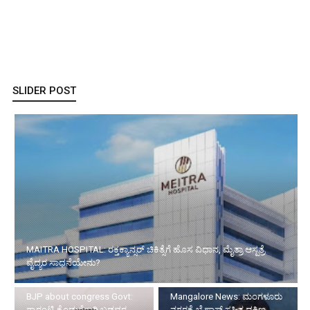
SLIDER POST
MAITRA HOSPITAL: ರಕ್ತಕ್ಯಾನ್ಸರ್ ಚಿಕಿತ್ಸೆಗೆ ಹೊಸ ವಿಧಾನ, ಮೈತ್ರಾ ಆಸ್ಪತ್ರೆ
ವೈದ್ಯರ ಸಾಧನೆಯೇನು?
BJP about congress Govt:
Mangalore News: ಮಂಗಳೂರು
ಗ್ಯಾರಂಟಿ ಕೊಡುಗೆಗಾಗಿ ಬಡವರ
ನಗರಕ್ಕೆ ಬೈಪಾಸ್‌ ಸಹಿತ ದಕ್ಷಿಣ