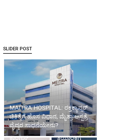
SLIDER POST
Mangalore
News:
ಮಂಗಳೂರು
ನಗರಕ್ಕೆ
BJP about
ಬೈಪಾಸ್‌ ಸಹಿತ
congress
ದಕ್ಷಿಣ ಕನ್ನಡದ
Govt: ಗ್ಯಾರಂಟಿ
ಪ್ರಮುಖ
ಕೊಡುಗೆಗಾಗಿ
ಹೆದ್ದಾರಿ
ಬಡವರ ಪಿಂಚಣಿ
ಯೋಜನೆಗಳ
ಸೌಲಭ್ಯಕ್ಕೆ ರಾಜ್ಯ
ಡಿಪಿಆರ್
ಕಾಂಗ್ರೆಸ್
ತಯಾರಿಕೆಗೆ