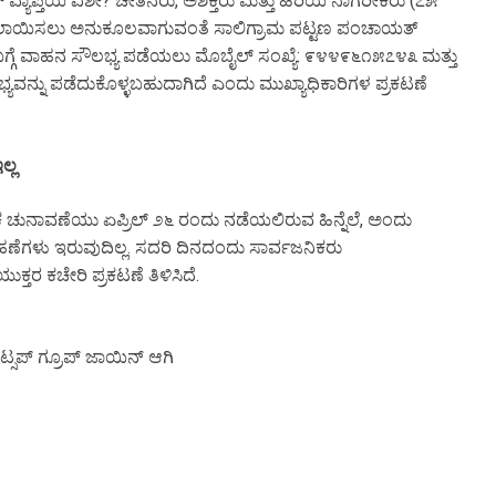
 ವ್ಯಾಪ್ತಿಯ ವಿಶೇ? ಚೇತನರು, ಅಶಕ್ತರು ಮತ್ತು ಹಿರಿಯ ನಾಗರೀಕರು (೭೫
ಮತ ಚಲಾಯಿಸಲು ಅನುಕೂಲವಾಗುವಂತೆ ಸಾಲಿಗ್ರಾಮ ಪಟ್ಟಣ ಪಂಚಾಯತ್
 ಬಗ್ಗೆ ವಾಹನ ಸೌಲಭ್ಯ ಪಡೆಯಲು ಮೊಬೈಲ್ ಸಂಖ್ಯೆ: ೯೪೪೯೬೧೫೭೪೩ ಮತ್ತು
್ಯವನ್ನು ಪಡೆದುಕೊಳ್ಳಬಹುದಾಗಿದೆ ಎಂದು ಮುಖ್ಯಾಧಿಕಾರಿಗಳ ಪ್ರಕಟಣೆ
ಲ್ಲ
ಕ ಚುನಾವಣೆಯು ಏಪ್ರಿಲ್ ೨೬ ರಂದು ನಡೆಯಲಿರುವ ಹಿನ್ನೆಲೆ, ಅಂದು
ಹಣೆಗಳು ಇರುವುದಿಲ್ಲ. ಸದರಿ ದಿನದಂದು ಸಾರ್ವಜನಿಕರು
ರ ಕಚೇರಿ ಪ್ರಕಟಣೆ ತಿಳಿಸಿದೆ.
ಟ್ಸಪ್ ಗ್ರೂಪ್ ಜಾಯಿನ್ ಆಗಿ