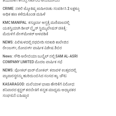
ತಯಾರಿಕೆಗೆ ಕೇಂದ್ರ ಸರ್ಕಾರದ ಅನುಮೋದನೆ
CRIME: ನಕಲಿ ಜ್ಯೋತಿಷ್ಯ ಜಾಹೀರಾತು ಸಂಪರ್ಕಿಸಿ 2 ಲಕ್ಷಕ್ಕೂ
ಅಧಿಕ ಹಣ ಕಳೆದುಕೊಂಡ ಮಹಿಳೆ
KMC MANIPAL: ಕಸ್ತೂರ್ಬಾ ಆಸ್ಪತ್ರೆ ಮಣಿಪಾಲದಲ್ಲಿ
ಯಶಸ್ವಿಯಾಗಿ ಡೀಪ್ ಬ್ರೈನ್ ಸ್ಟಿಮ್ಯುಲೇಷನ್ ಚಿಕಿತ್ಸೆ :
ಮೆದುಳಿಗೆ ಪೇಸ್‌ಮೇಕರ್ ಅಳವಡಿಕೆ
NEWS: ಪಿಲಿಕುಳದಲ್ಲಿ ರಥಬೀದಿ ಸರಕಾರಿ ಕಾಲೇಜಿನ
ರೇಂಜರ್ಸ್, ರೋವರ್ಸ್ ವಾರ್ಷಿಕ ವಿಶೇಷ ಶಿಬಿರ
News: ಸೌದಿ ಅರೇಬಿಯಾ ಜುಬೈಲ್ ನಲ್ಲಿ SAM AL-ASRI
COMPANY LIMITED ಮೊದಲ ವಾರ್ಷಿಕ ಸಭೆ
NEWS: ವೋಕಲ್ ಫಾರ್ ಲೋಕಲ್: ಕರಾವಳಿ ಉತ್ಸವದಲ್ಲಿ
ವ್ಯಾಪಾರಸ್ಥರನ್ನು ಹುರಿದುಂಬಿಸಿದ ಸಂಸದ ಕ್ಯಾ. ಚೌಟ
KASARAGOD: ಮಲೆಯಾಳ ಭಾಷಾ ಹೇರಿಕೆಗೆ ವಿರೋಧ:
ಶನಿವಾರದ ಕ್ಲಸ್ಟರ್ ತರಬೇತಿಗೆ ಕನ್ನಡ ಮಾಧ್ಯಮ ಅಧ್ಯಾಪಕರ
ಸಂಘಟನೆ ಬಹಿಷ್ಕಾರ