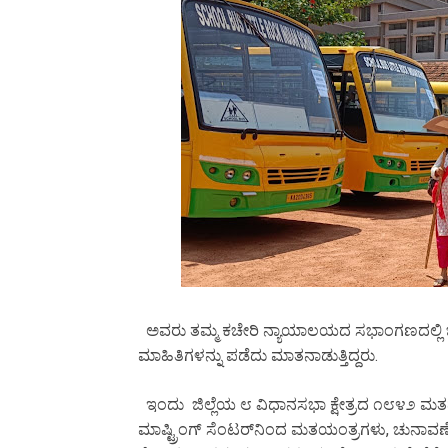
ಅವರು ತಮ್ಮ ಕಚೇರಿ ನ್ಯಾಯಾಲಯದ ಸಭಾಂಗಣದಲ್ಲಿ ಚುನಾ
ಮಾಹಿತಿಗಳನ್ನು ಪಡೆದು ಮಾತನಾಡುತ್ತಿದ್ದರು.
ಇಂದು ಜಿಲ್ಲೆಯ ೮ ವಿಧಾನಸಭಾ ಕ್ಷೇತ್ರದ ೧೮೪೨ ಮತದಾ
ಮಾಷ್ಟ್ರಿಂಗ್ ಸೆಂಟರ್‌ನಿಂದ ಮತಯಂತ್ರಗಳು, ಚುನಾವಣೆ