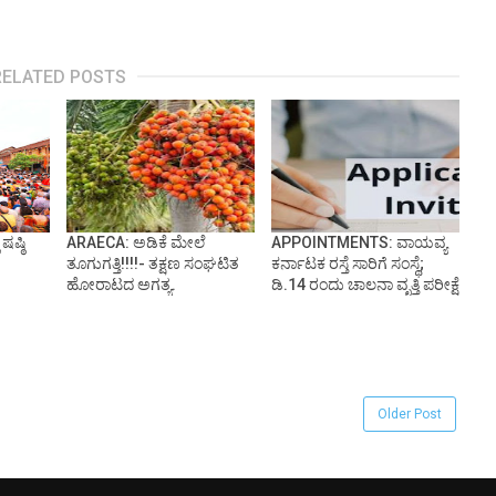
RELATED POSTS
ಷ್ಠಿ
ARAECA: ಅಡಿಕೆ ಮೇಲೆ
APPOINTMENTS: ವಾಯವ್ಯ
ತೂಗುಗತ್ತಿ!!!!- ತಕ್ಷಣ ಸಂಘಟಿತ
ಕರ್ನಾಟಕ ರಸ್ತೆ ಸಾರಿಗೆ ಸಂಸ್ಥೆ;
ಹೋರಾಟದ ಅಗತ್ಯ.
ಡಿ.14 ರಂದು ಚಾಲನಾ ವೃತ್ತಿ ಪರೀಕ್ಷೆ
Older Post