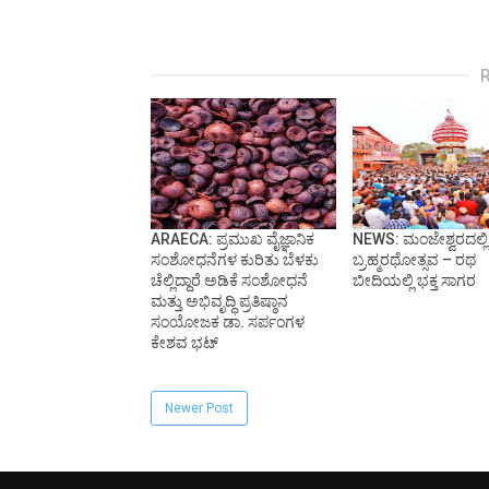
ARAECA: ಪ್ರಮುಖ ವೈಜ್ಞಾನಿಕ
NEWS: ಮಂಜೇಶ್ವರದಲ್ಲಿ ಷ
ಸಂಶೋಧನೆಗಳ ಕುರಿತು ಬೆಳಕು
ಬ್ರಹ್ಮರಥೋತ್ಸವ – ರಥ
ಚೆಲ್ಲಿದ್ದಾರೆ ಅಡಿಕೆ ಸಂಶೋಧನೆ
ಬೀದಿಯಲ್ಲಿ ಭಕ್ತ ಸಾಗರ
ಮತ್ತು ಅಭಿವೃದ್ಧಿ ಪ್ರತಿಷ್ಠಾನ
ಸಂಯೋಜಕ ಡಾ. ಸರ್ಪಂಗಳ
ಕೇಶವ ಭಟ್
Newer Post