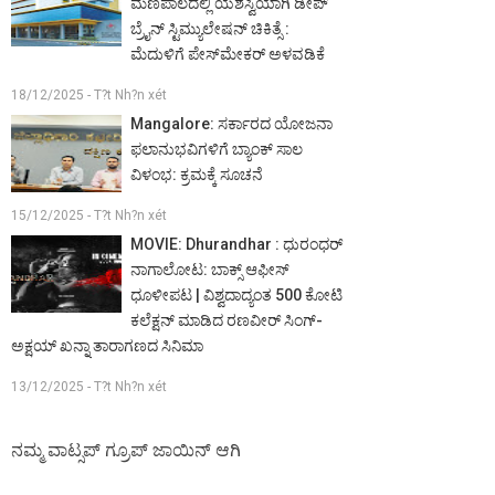
ಮಣಿಪಾಲದಲ್ಲಿ ಯಶಸ್ವಿಯಾಗಿ ಡೀಪ್
ಬ್ರೈನ್ ಸ್ಟಿಮ್ಯುಲೇಷನ್ ಚಿಕಿತ್ಸೆ :
ಮೆದುಳಿಗೆ ಪೇಸ್‌ಮೇಕರ್ ಅಳವಡಿಕೆ
18/12/2025 - T?t Nh?n xét
Mangalore: ಸರ್ಕಾರದ ಯೋಜನಾ
ಫಲಾನುಭವಿಗಳಿಗೆ ಬ್ಯಾಂಕ್ ಸಾಲ
ವಿಳಂಭ: ಕ್ರಮಕ್ಕೆ ಸೂಚನೆ
15/12/2025 - T?t Nh?n xét
MOVIE: Dhurandhar : ಧುರಂಧರ್
ನಾಗಾಲೋಟ: ಬಾಕ್ಸ್ ಆಫೀಸ್
ಧೂಳೀಪಟ | ವಿಶ್ವದಾದ್ಯಂತ 500 ಕೋಟಿ
ಕಲೆಕ್ಷನ್ ಮಾಡಿದ ರಣವೀರ್ ಸಿಂಗ್-
ಅಕ್ಷಯ್ ಖನ್ನಾ ತಾರಾಗಣದ ಸಿನಿಮಾ
13/12/2025 - T?t Nh?n xét
ನಮ್ಮ ವಾಟ್ಸಪ್ ಗ್ರೂಪ್ ಜಾಯಿನ್ ಆಗಿ