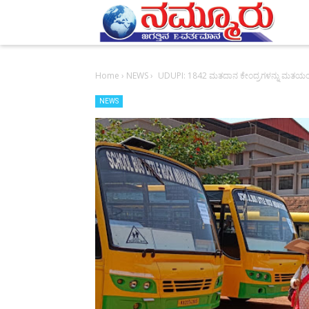
-->
Home
›
NEWS
›
UDUPI: 1842 ಮತದಾನ ಕೇಂದ್ರಗಳನ್ನು ಮತಯಂತ್ರದ
NEWS