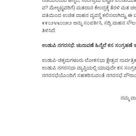
ನಡೆಯಲಿರುವ ಹಿನ್ನೆಲೆ, ಸಾಲಿಗ್ರಾಮ ಪಟ್ಟಣ ಪಂಚಾಯತ್
ವ? ಮೇಲ್ಪಟ್ಟವರಿಗೆ) ಮತದಾನ ಕೇಂದ್ರಕ್ಕೆ ತೆರಳಿ 
ವತಿಯಿಂದ ಉಚಿತ ವಾಹನ ವ್ಯವಸ್ಥೆ ಕಲಿಸಲಾಗಿದ್ದು, ಈ
೯೯೦೨೪೬೦೦೫೨ ಅನ್ನು ಸಂಪರ್ಕಿಸಿ, ಸದ್ರಿ ವಾಹನ ಸೌಲಭ
ತಿಳಿಸಿದೆ.
ಉಡುಪಿ ನಗರಸಭೆ: ಚುನಾವಣೆ ಹಿನ್ನೆಲೆ ಕಸ ಸಂಗ್ರಹಣೆ ಇ
ಉಡುಪಿ-ಚಿಕ್ಕಮಗಳೂರು ಲೋಕಸಭಾ ಕ್ಷೇತ್ರದ ಸಾರ್ವತ್ರಿ
ಉಡುಪಿ ನಗರಸಭಾ ವ್ಯಾಪ್ತಿಯಲ್ಲಿ ಯಾವುದೇ ಕಸ ಸಂಗ್ರ
ನಗರಸಭೆಯೊಂದಿಗೆ ಸಹಕರಿಸುವಂತೆ ನಗರಸಭೆ ಪೌರಾಯುಕ್ತ
ನಮ್ಮ ವಾ