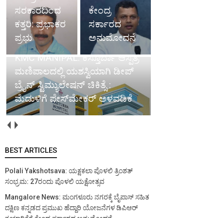
ಸರಕಾರದಿಂದ
ಕೇಂದ್ರ
ಕತ್ತರಿ: ಪ್ರಭಾಕರ
ಸರ್ಕಾರದ
ಪ್ರಭು
ಅನುಮೋದನೆ
KMC MANIPAL: ಕಸ್ತೂರ್ಬಾ
ಆಸ್ಪತ್ರೆ ಮಣಿಪಾಲದಲ್ಲಿ ಯಶಸ್ವಿಯಾಗಿ
Mangalore: ಸರ್ಕಾರದ ಯೋಜನಾ
ಡೀಪ್ ಬ್ರೈನ್ ಸ್ಟಿಮ್ಯುಲೇಷನ್ ಚಿಕಿತ್ಸೆ :
ಫಲಾನುಭವಿಗಳಿಗೆ ಬ್ಯಾಂಕ್ ಸಾಲ
ಮೆದುಳಿಗೆ ಪೇಸ್‌ಮೇಕರ್ ಅಳವಡಿಕೆ
ವಿಳಂಭ: ಕ್ರಮಕ್ಕೆ ಸೂಚನೆ
BEST ARTICLES
Polali Yakshotsava: ಯಕ್ಷಕಲಾ ಪೊಳಲಿ ತ್ರಿಂಶತ್
ಸಂಭ್ರಮ: 27ರಂದು ಪೊಳಲಿ ಯಕ್ಷೋತ್ಸವ
Mangalore News: ಮಂಗಳೂರು ನಗರಕ್ಕೆ ಬೈಪಾಸ್‌ ಸಹಿತ
ದಕ್ಷಿಣ ಕನ್ನಡದ ಪ್ರಮುಖ ಹೆದ್ದಾರಿ ಯೋಜನೆಗಳ ಡಿಪಿಆರ್