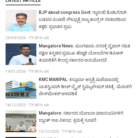
LATEST ARTICLE
BJP about congress Govt: ಗ್ಯಾರಂಟಿ ಕೊಡುಗೆಗಾಗಿ
ಬಡವರ ಪಿಂಚಣಿ ಸೌಲಭ್ಯಕ್ಕೆ ರಾಜ್ಯ ಕಾಂಗ್ರೆಸ್ ಸರಕಾರದಿಂದ
ಕತ್ತರಿ: ಪ್ರಭಾಕರ ಪ್ರಭು
29/04/2026 - T?t Nh?n xét
Mangalore News: ಮಂಗಳೂರು ನಗರಕ್ಕೆ ಬೈಪಾಸ್‌ ಸಹಿತ
ದಕ್ಷಿಣ ಕನ್ನಡದ ಪ್ರಮುಖ ಹೆದ್ದಾರಿ ಯೋಜನೆಗಳ ಡಿಪಿಆರ್
ತಯಾರಿಕೆಗೆ ಕೇಂದ್ರ ಸರ್ಕಾರದ ಅನುಮೋದನೆ
14/01/2026 - T?t Nh?n xét
KMC MANIPAL: ಕಸ್ತೂರ್ಬಾ ಆಸ್ಪತ್ರೆ ಮಣಿಪಾಲದಲ್ಲಿ
ಯಶಸ್ವಿಯಾಗಿ ಡೀಪ್ ಬ್ರೈನ್ ಸ್ಟಿಮ್ಯುಲೇಷನ್ ಚಿಕಿತ್ಸೆ : ಮೆದುಳಿಗೆ
ಪೇಸ್‌ಮೇಕರ್ ಅಳವಡಿಕೆ
18/12/2025 - T?t Nh?n xét
Mangalore: ಸರ್ಕಾರದ ಯೋಜನಾ ಫಲಾನುಭವಿಗಳಿಗೆ
ಬ್ಯಾಂಕ್ ಸಾಲ ವಿಳಂಭ: ಕ್ರಮಕ್ಕೆ ಸೂಚನೆ
15/12/2025 - T?t Nh?n xét