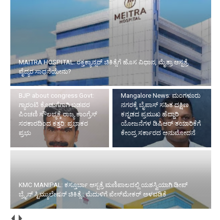
MAITRA HOSPITAL: ರಕ್ತಕ್ಯಾನ್ಸರ್ ಚಿಕಿತ್ಸೆಗೆ ಹೊಸ ವಿಧಾನ, ಮೈತ್ರಾ ಆಸ್ಪತ್ರೆ
ವೈದ್ಯರ ಸಾಧನೆಯೇನು?
BJP about congress Govt:
Mangalore News: ಮಂಗಳೂರು
ಗ್ಯಾರಂಟಿ ಕೊಡುಗೆಗಾಗಿ ಬಡವರ
ನಗರಕ್ಕೆ ಬೈಪಾಸ್‌ ಸಹಿತ ದಕ್ಷಿಣ
ಪಿಂಚಣಿ ಸೌಲಭ್ಯಕ್ಕೆ ರಾಜ್ಯ ಕಾಂಗ್ರೆಸ್
ಕನ್ನಡದ ಪ್ರಮುಖ ಹೆದ್ದಾರಿ
ಸರಕಾರದಿಂದ ಕತ್ತರಿ: ಪ್ರಭಾಕರ
ಯೋಜನೆಗಳ ಡಿಪಿಆರ್ ತಯಾರಿಕೆಗೆ
ಪ್ರಭು
ಕೇಂದ್ರ ಸರ್ಕಾರದ ಅನುಮೋದನೆ
KMC MANIPAL: ಕಸ್ತೂರ್ಬಾ ಆಸ್ಪತ್ರೆ ಮಣಿಪಾಲದಲ್ಲಿ ಯಶಸ್ವಿಯಾಗಿ ಡೀಪ್
ಬ್ರೈನ್ ಸ್ಟಿಮ್ಯುಲೇಷನ್ ಚಿಕಿತ್ಸೆ : ಮೆದುಳಿಗೆ ಪೇಸ್‌ಮೇಕರ್ ಅಳವಡಿಕೆ