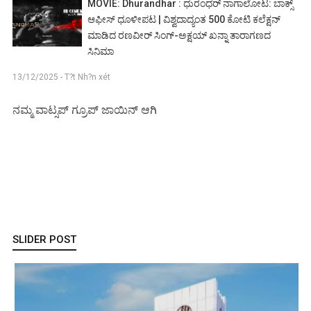
MOVIE: Dhurandhar : ಧುರಂಧರ್ ನಾಗಾಲೋಟ: ಬಾಕ್ಸ್
ಆಫೀಸ್ ಧೂಳೀಪಟ | ವಿಶ್ವದಾದ್ಯಂತ 500 ಕೋಟಿ ಕಲೆಕ್ಷನ್
ಮಾಡಿದ ರಣವೀರ್ ಸಿಂಗ್-ಅಕ್ಷಯ್ ಖನ್ನಾ ತಾರಾಗಣದ
ಸಿನಿಮಾ
13/12/2025 - T?t Nh?n xét
ನಮ್ಮ ವಾಟ್ಸಪ್ ಗ್ರೂಪ್ ಜಾಯಿನ್ ಆಗಿ
SLIDER POST