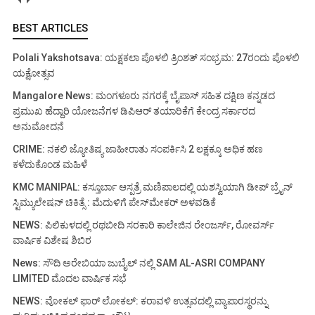
BEST ARTICLES
Polali Yakshotsava: ಯಕ್ಷಕಲಾ ಪೊಳಲಿ ತ್ರಿಂಶತ್ ಸಂಭ್ರಮ: 27ರಂದು ಪೊಳಲಿ
ಯಕ್ಷೋತ್ಸವ
Mangalore News: ಮಂಗಳೂರು ನಗರಕ್ಕೆ ಬೈಪಾಸ್‌ ಸಹಿತ ದಕ್ಷಿಣ ಕನ್ನಡದ
ಪ್ರಮುಖ ಹೆದ್ದಾರಿ ಯೋಜನೆಗಳ ಡಿಪಿಆರ್ ತಯಾರಿಕೆಗೆ ಕೇಂದ್ರ ಸರ್ಕಾರದ
ಅನುಮೋದನೆ
CRIME: ನಕಲಿ ಜ್ಯೋತಿಷ್ಯ ಜಾಹೀರಾತು ಸಂಪರ್ಕಿಸಿ 2 ಲಕ್ಷಕ್ಕೂ ಅಧಿಕ ಹಣ
ಕಳೆದುಕೊಂಡ ಮಹಿಳೆ
KMC MANIPAL: ಕಸ್ತೂರ್ಬಾ ಆಸ್ಪತ್ರೆ ಮಣಿಪಾಲದಲ್ಲಿ ಯಶಸ್ವಿಯಾಗಿ ಡೀಪ್ ಬ್ರೈನ್
ಸ್ಟಿಮ್ಯುಲೇಷನ್ ಚಿಕಿತ್ಸೆ : ಮೆದುಳಿಗೆ ಪೇಸ್‌ಮೇಕರ್ ಅಳವಡಿಕೆ
NEWS: ಪಿಲಿಕುಳದಲ್ಲಿ ರಥಬೀದಿ ಸರಕಾರಿ ಕಾಲೇಜಿನ ರೇಂಜರ್ಸ್, ರೋವರ್ಸ್
ವಾರ್ಷಿಕ ವಿಶೇಷ ಶಿಬಿರ
News: ಸೌದಿ ಅರೇಬಿಯಾ ಜುಬೈಲ್ ನಲ್ಲಿ SAM AL-ASRI COMPANY
LIMITED ಮೊದಲ ವಾರ್ಷಿಕ ಸಭೆ
NEWS: ವೋಕಲ್ ಫಾರ್ ಲೋಕಲ್: ಕರಾವಳಿ ಉತ್ಸವದಲ್ಲಿ ವ್ಯಾಪಾರಸ್ಥರನ್ನು