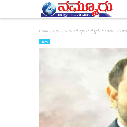
-->
Home
›
NEWS
›
NEWS: ಹೆಚ್ಚುವರಿ ಅಡ್ವೋಕೇಟ್ ಜನರಲ್ ಆಗಿ 
NEWS