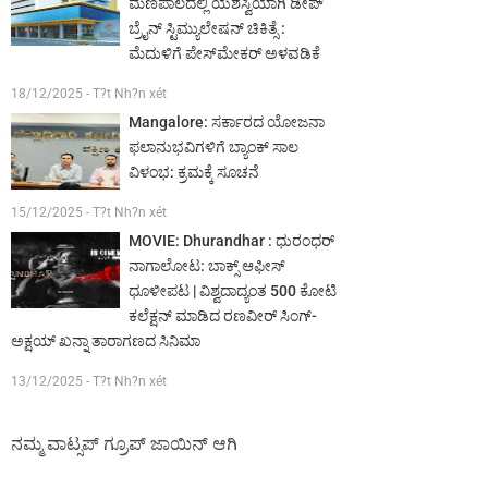
ಮಣಿಪಾಲದಲ್ಲಿ ಯಶಸ್ವಿಯಾಗಿ ಡೀಪ್
ಬ್ರೈನ್ ಸ್ಟಿಮ್ಯುಲೇಷನ್ ಚಿಕಿತ್ಸೆ :
ಮೆದುಳಿಗೆ ಪೇಸ್‌ಮೇಕರ್ ಅಳವಡಿಕೆ
18/12/2025 - T?t Nh?n xét
Mangalore: ಸರ್ಕಾರದ ಯೋಜನಾ
ಫಲಾನುಭವಿಗಳಿಗೆ ಬ್ಯಾಂಕ್ ಸಾಲ
ವಿಳಂಭ: ಕ್ರಮಕ್ಕೆ ಸೂಚನೆ
15/12/2025 - T?t Nh?n xét
MOVIE: Dhurandhar : ಧುರಂಧರ್
ನಾಗಾಲೋಟ: ಬಾಕ್ಸ್ ಆಫೀಸ್
ಧೂಳೀಪಟ | ವಿಶ್ವದಾದ್ಯಂತ 500 ಕೋಟಿ
ಕಲೆಕ್ಷನ್ ಮಾಡಿದ ರಣವೀರ್ ಸಿಂಗ್-
ಅಕ್ಷಯ್ ಖನ್ನಾ ತಾರಾಗಣದ ಸಿನಿಮಾ
13/12/2025 - T?t Nh?n xét
ನಮ್ಮ ವಾಟ್ಸಪ್ ಗ್ರೂಪ್ ಜಾಯಿನ್ ಆಗಿ