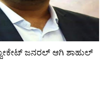
್ವೋಕೇಟ್ ಜನರಲ್ ಆಗಿ ಶಾಹುಲ್