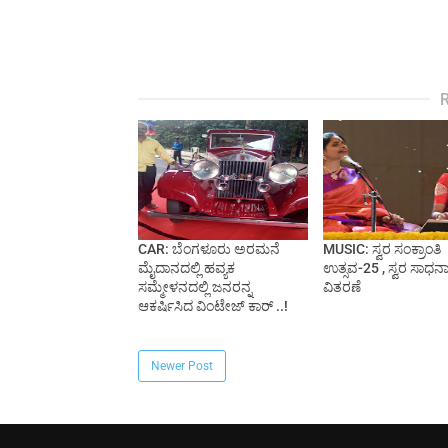
CAR: ಬೆಂಗಳೂರು ಅರಮನೆ
MUSIC: ಸ್ವರ ಸಂಕ್ರಾಂತಿ
ಮೈದಾನದಲ್ಲಿ ಹವ್ಯಕ
ಉತ್ಸವ-25 , ಸ್ವರ ಸಾಧನಾ ಪ
ಸಮ್ಮೇಳನದಲ್ಲಿ ಜನರನ್ನ
ವಿತರಣೆ
ಆಕರ್ಷಿಸಿದ ವಿಂಟೇಜ್ ಕಾರ್ ..!
Newer Post