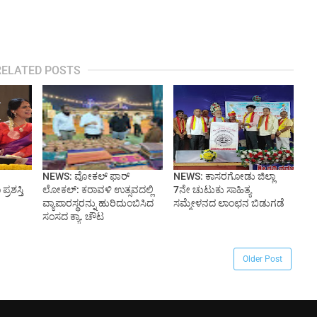
RELATED POSTS
NEWS: ವೋಕಲ್ ಫಾರ್
NEWS: ಕಾಸರಗೋಡು ಜಿಲ್ಲಾ
್ರಶಸ್ತಿ
ಲೋಕಲ್: ಕರಾವಳಿ ಉತ್ಸವದಲ್ಲಿ
7ನೇ ಚುಟುಕು ಸಾಹಿತ್ಯ
ವ್ಯಾಪಾರಸ್ಥರನ್ನು ಹುರಿದುಂಬಿಸಿದ
ಸಮ್ಮೇಳನದ ಲಾಂಛನ ಬಿಡುಗಡೆ
ಸಂಸದ ಕ್ಯಾ. ಚೌಟ
Older Post