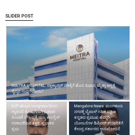
SLIDER POST
BJP about congress Govt: ಗ್ಯಾರಂಟಿ
Mangalore News: ಮಂಗಳೂರು
ಕೊಡುಗೆಗಾಗಿ ಬಡವರ ಪಿಂಚಣಿ ಸೌಲಭ್ಯಕ್ಕೆ
ನಗರಕ್ಕೆ ಬೈಪಾಸ್‌ ಸಹಿತ ದಕ್ಷಿಣ
ರಾಜ್ಯ ಕಾಂಗ್ರೆಸ್ ಸರಕಾರದಿಂದ ಕತ್ತರಿ:
ಕನ್ನಡದ ಪ್ರಮುಖ ಹೆದ್ದಾರಿ
ಪ್ರಭಾಕರ ಪ್ರಭು
ಯೋಜನೆಗಳ ಡಿಪಿಆರ್ ತಯಾರಿಕೆಗೆ
ಕೇಂದ್ರ ಸರ್ಕಾರದ ಅನುಮೋದನೆ