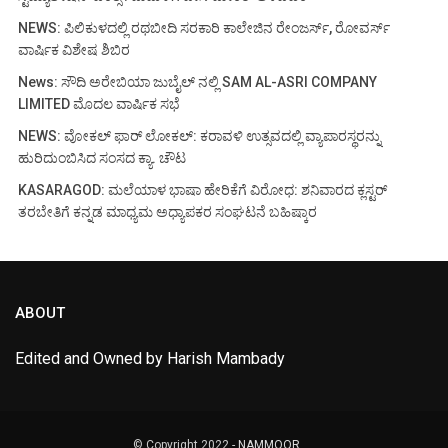
NEWS: ಪಿಲಿಕುಳದಲ್ಲಿ ರಥಬೀದಿ ಸರಕಾರಿ ಕಾಲೇಜಿನ ರೇಂಜರ್ಸ್, ರೋವರ್ಸ್
ವಾರ್ಷಿಕ ವಿಶೇಷ ಶಿಬಿರ
News: ಸೌದಿ ಅರೇಬಿಯಾ ಜುಬೈಲ್ ನಲ್ಲಿ SAM AL-ASRI COMPANY
LIMITED ಮೊದಲ ವಾರ್ಷಿಕ ಸಭೆ
NEWS: ವೋಕಲ್ ಫಾರ್ ಲೋಕಲ್: ಕರಾವಳಿ ಉತ್ಸವದಲ್ಲಿ ವ್ಯಾಪಾರಸ್ಥರನ್ನು
ಹುರಿದುಂಬಿಸಿದ ಸಂಸದ ಕ್ಯಾ. ಚೌಟ
KASARAGOD: ಮಲೆಯಾಳ ಭಾಷಾ ಹೇರಿಕೆಗೆ ವಿರೋಧ: ಶನಿವಾರದ ಕ್ಲಸ್ಟರ್
ತರಬೇತಿಗೆ ಕನ್ನಡ ಮಾಧ್ಯಮ ಅಧ್ಯಾಪಕರ ಸಂಘಟನೆ ಬಹಿಷ್ಕಾರ
ABOUT
Edited and Owned by Harish Mambady
© Copyright 2022 -
NAMMOOR