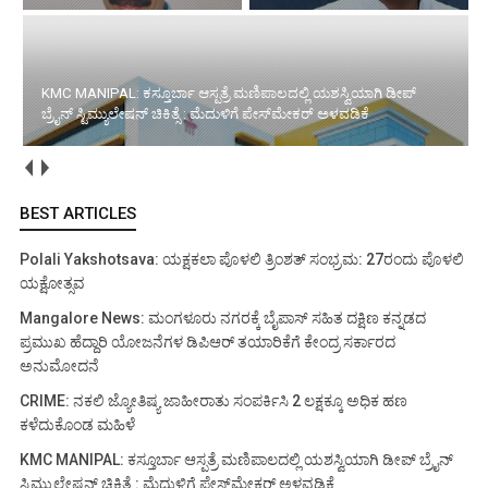
KMC MANIPAL: ಕಸ್ತೂರ್ಬಾ ಆಸ್ಪತ್ರೆ ಮಣಿಪಾಲದಲ್ಲಿ ಯಶಸ್ವಿಯಾಗಿ
ಡೀಪ್ ಬ್ರೈನ್ ಸ್ಟಿಮ್ಯುಲೇಷನ್ ಚಿಕಿತ್ಸೆ : ಮೆದುಳಿಗೆ ಪೇಸ್‌ಮೇಕರ್
ಅಳವಡಿಕೆ
Mangalore: ಸರ್ಕಾರದ ಯೋಜನಾ ಫಲಾನುಭವಿಗಳಿಗೆ ಬ್ಯಾಂಕ್ ಸಾಲ ವಿಳಂಭ:
ಕ್ರಮಕ್ಕೆ ಸೂಚನೆ
BEST ARTICLES
Polali Yakshotsava: ಯಕ್ಷಕಲಾ ಪೊಳಲಿ ತ್ರಿಂಶತ್ ಸಂಭ್ರಮ: 27ರಂದು ಪೊಳಲಿ
ಯಕ್ಷೋತ್ಸವ
Mangalore News: ಮಂಗಳೂರು ನಗರಕ್ಕೆ ಬೈಪಾಸ್‌ ಸಹಿತ ದಕ್ಷಿಣ ಕನ್ನಡದ
ಪ್ರಮುಖ ಹೆದ್ದಾರಿ ಯೋಜನೆಗಳ ಡಿಪಿಆರ್ ತಯಾರಿಕೆಗೆ ಕೇಂದ್ರ ಸರ್ಕಾರದ
ಅನುಮೋದನೆ
CRIME: ನಕಲಿ ಜ್ಯೋತಿಷ್ಯ ಜಾಹೀರಾತು ಸಂಪರ್ಕಿಸಿ 2 ಲಕ್ಷಕ್ಕೂ ಅಧಿಕ ಹಣ
ಕಳೆದುಕೊಂಡ ಮಹಿಳೆ
KMC MANIPAL: ಕಸ್ತೂರ್ಬಾ ಆಸ್ಪತ್ರೆ ಮಣಿಪಾಲದಲ್ಲಿ ಯಶಸ್ವಿಯಾಗಿ ಡೀಪ್ ಬ್ರೈನ್
ಸ್ಟಿಮ್ಯುಲೇಷನ್ ಚಿಕಿತ್ಸೆ : ಮೆದುಳಿಗೆ ಪೇಸ್‌ಮೇಕರ್ ಅಳವಡಿಕೆ