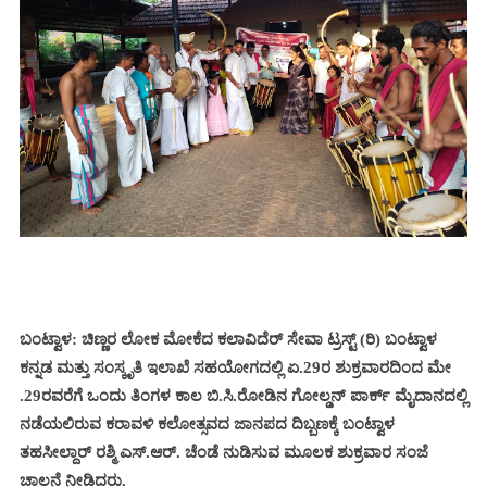
ಬಂಟ್ವಾಳ: ಚಿಣ್ಣರ ಲೋಕ ಮೋಕೆದ ಕಲಾವಿದೆರ್ ಸೇವಾ ಟ್ರಸ್ಟ್ (ರಿ) ಬಂಟ್ವಾಳ
ಕನ್ನಡ ಮತ್ತು ಸಂಸ್ಕೃತಿ ಇಲಾಖೆ ಸಹಯೋಗದಲ್ಲಿ ಏ.29ರ ಶುಕ್ರವಾರದಿಂದ ಮೇ
.29ರವರೆಗೆ ಒಂದು ತಿಂಗಳ ಕಾಲ ಬಿ.ಸಿ.ರೋಡಿನ ಗೋಲ್ಡನ್ ಪಾರ್ಕ್ ಮೈದಾನದಲ್ಲಿ
ನಡೆಯಲಿರುವ ಕರಾವಳಿ ಕಲೋತ್ಸವದ ಜಾನಪದ ದಿಬ್ಬಣಕ್ಕೆ ಬಂಟ್ವಾಳ
ತಹಸೀಲ್ದಾರ್ ರಶ್ಮಿ ಎಸ್.ಆರ್. ಚೆಂಡೆ ನುಡಿಸುವ ಮೂಲಕ ಶುಕ್ರವಾರ ಸಂಜೆ
ಚಾಲನೆ ನೀಡಿದರು.