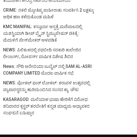
ತಯಾರಿಕೆಗೆ ಕೇಂದ್ರ ಸರ್ಕಾರದ ಅನುಮೋದನೆ
CRIME: ನಕಲಿ ಜ್ಯೋತಿಷ್ಯ ಜಾಹೀರಾತು ಸಂಪರ್ಕಿಸಿ 2 ಲಕ್ಷಕ್ಕೂ
ಅಧಿಕ ಹಣ ಕಳೆದುಕೊಂಡ ಮಹಿಳೆ
KMC MANIPAL: ಕಸ್ತೂರ್ಬಾ ಆಸ್ಪತ್ರೆ ಮಣಿಪಾಲದಲ್ಲಿ
ಯಶಸ್ವಿಯಾಗಿ ಡೀಪ್ ಬ್ರೈನ್ ಸ್ಟಿಮ್ಯುಲೇಷನ್ ಚಿಕಿತ್ಸೆ :
ಮೆದುಳಿಗೆ ಪೇಸ್‌ಮೇಕರ್ ಅಳವಡಿಕೆ
NEWS: ಪಿಲಿಕುಳದಲ್ಲಿ ರಥಬೀದಿ ಸರಕಾರಿ ಕಾಲೇಜಿನ
ರೇಂಜರ್ಸ್, ರೋವರ್ಸ್ ವಾರ್ಷಿಕ ವಿಶೇಷ ಶಿಬಿರ
News: ಸೌದಿ ಅರೇಬಿಯಾ ಜುಬೈಲ್ ನಲ್ಲಿ SAM AL-ASRI
COMPANY LIMITED ಮೊದಲ ವಾರ್ಷಿಕ ಸಭೆ
NEWS: ವೋಕಲ್ ಫಾರ್ ಲೋಕಲ್: ಕರಾವಳಿ ಉತ್ಸವದಲ್ಲಿ
ವ್ಯಾಪಾರಸ್ಥರನ್ನು ಹುರಿದುಂಬಿಸಿದ ಸಂಸದ ಕ್ಯಾ. ಚೌಟ
KASARAGOD: ಮಲೆಯಾಳ ಭಾಷಾ ಹೇರಿಕೆಗೆ ವಿರೋಧ:
ಶನಿವಾರದ ಕ್ಲಸ್ಟರ್ ತರಬೇತಿಗೆ ಕನ್ನಡ ಮಾಧ್ಯಮ ಅಧ್ಯಾಪಕರ
ಸಂಘಟನೆ ಬಹಿಷ್ಕಾರ