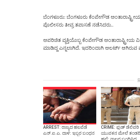
ಬೆಂಗಳೂರು: ಬೆಂಗಳೂರು ಕೆಂಪೇಗೌಡ ಅಂತಾರಾಷ್ಟ್ರೀಯ 
ಪೊಲೀಸರು ತೀವ್ರ ತಪಾಸಣೆ ನಡೆಸಿದರು..
ಅಪರಿಚಿತ ವ್ಯಕ್ತಿಯೊಬ್ಬ ಕೆಂಪೇಗೌಡ ಅಂತಾರಾಷ್ಟ್ರೀಯ 
ಮಾಡಿದ್ದ ಎನ್ನಲಾಗಿದೆ. ಇದರಿಂದಾಗಿ ಅಲರ್ಟ್ ಆಗಿರುವ
ARREST: ರಾಜ್ಯದ ಹಲವೆಡೆ
CRIME: ಫುಡ್ ಡೆಲಿವರಿ
ಎನ್.ಐ.ಎ. ದಾಳಿ: ಇಬ್ಬರ ಬಂಧನ
ಯುವಕನ ಮೇಲೆ ತಂಡದ
ಹಲ್ಲೆ: ನಾಲ್ವರ ಬಂಧಿಸಿದ