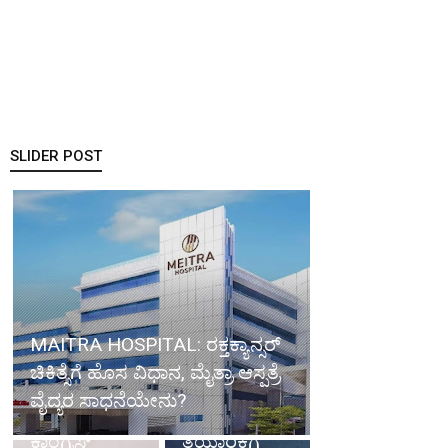
SLIDER POST
Mangalore
News:
ಮಂಗಳೂರು
BJP about
ನಗರಕ್ಕೆ
congress
ಬೈಪಾಸ್‌ ಸಹಿತ
Govt: ಗ್ಯಾರಂಟಿ
ದಕ್ಷಿಣ ಕನ್ನಡದ
ಕೊಡುಗೆಗಾಗಿ
ಪ್ರಮುಖ
MAITRA HOSPITAL: ರಕ್ತಕ್ಯಾನ್ಸರ್
ಬಡವರ
ಹೆದ್ದಾರಿ
ಚಿಕಿತ್ಸೆಗೆ ಹೊಸ ವಿಧಾನ, ಮೈತ್ರಾ ಆಸ್ಪತ್ರೆ
ಪಿಂಚಣಿ
ಯೋಜನೆಗಳ
ವೈದ್ಯರ ಸಾಧನೆಯೇನು?
ಸೌಲಭ್ಯಕ್ಕೆ ರಾಜ್ಯ
ಡಿಪಿಆರ್
ಕಾಂಗ್ರೆಸ್
ತಯಾರಿಕೆಗೆ