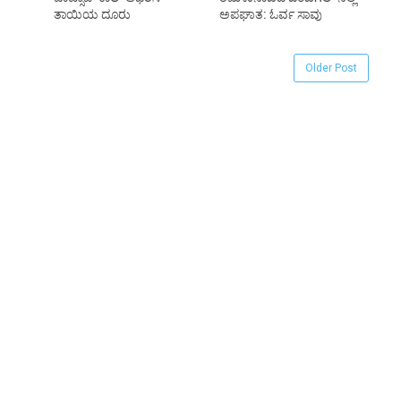
ತಾಯಿಯ ದೂರು
ಅಪಘಾತ: ಓರ್ವ ಸಾವು
Older Post