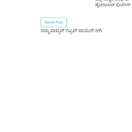
ಹೈದರಾಬಾದ್ ಪೊಲೀಸ್
Newer Post
ನಮ್ಮ ವಾಟ್ಸಪ್ ಗ್ರೂಪ್ ಜಾಯಿನ್ ಆಗಿ