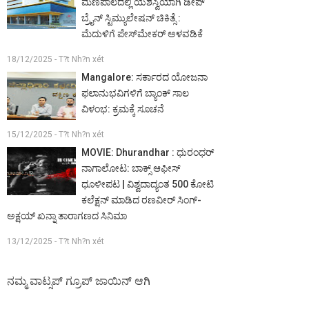
ಮಣಿಪಾಲದಲ್ಲಿ ಯಶಸ್ವಿಯಾಗಿ ಡೀಪ್
ಬ್ರೈನ್ ಸ್ಟಿಮ್ಯುಲೇಷನ್ ಚಿಕಿತ್ಸೆ :
ಮೆದುಳಿಗೆ ಪೇಸ್‌ಮೇಕರ್ ಅಳವಡಿಕೆ
18/12/2025 - T?t Nh?n xét
Mangalore: ಸರ್ಕಾರದ ಯೋಜನಾ
ಫಲಾನುಭವಿಗಳಿಗೆ ಬ್ಯಾಂಕ್ ಸಾಲ
ವಿಳಂಭ: ಕ್ರಮಕ್ಕೆ ಸೂಚನೆ
15/12/2025 - T?t Nh?n xét
MOVIE: Dhurandhar : ಧುರಂಧರ್
ನಾಗಾಲೋಟ: ಬಾಕ್ಸ್ ಆಫೀಸ್
ಧೂಳೀಪಟ | ವಿಶ್ವದಾದ್ಯಂತ 500 ಕೋಟಿ
ಕಲೆಕ್ಷನ್ ಮಾಡಿದ ರಣವೀರ್ ಸಿಂಗ್-
ಅಕ್ಷಯ್ ಖನ್ನಾ ತಾರಾಗಣದ ಸಿನಿಮಾ
13/12/2025 - T?t Nh?n xét
ನಮ್ಮ ವಾಟ್ಸಪ್ ಗ್ರೂಪ್ ಜಾಯಿನ್ ಆಗಿ