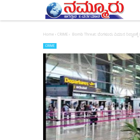
-->
Home
›
CRIME
›
Bomb Threat: ಬೆಂಗಳೂರು ವಿಮಾನ ನಿಲ್ದಾಣಕ್ಕೆ 
CRIME