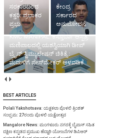
ಸರಕಾರದಿಂದ
ಕೇಂದ್ರ
ಕತ್ತರಿ: ಪ್ರಭಾಕರ
ಸರ್ಕಾರದ
ಪ್ರಭು
ಅನುಮೋದನೆ
KMC MANIPAL: ಕಸ್ತೂರ್ಬಾ ಆಸ್ಪತ್ರೆ
ಮಣಿಪಾಲದಲ್ಲಿ ಯಶಸ್ವಿಯಾಗಿ ಡೀಪ್
ಬ್ರೈನ್ ಸ್ಟಿಮ್ಯುಲೇಷನ್ ಚಿಕಿತ್ಸೆ :
ಮೆದುಳಿಗೆ ಪೇಸ್‌ಮೇಕರ್ ಅಳವಡಿಕೆ
BEST ARTICLES
Polali Yakshotsava: ಯಕ್ಷಕಲಾ ಪೊಳಲಿ ತ್ರಿಂಶತ್
ಸಂಭ್ರಮ: 27ರಂದು ಪೊಳಲಿ ಯಕ್ಷೋತ್ಸವ
Mangalore News: ಮಂಗಳೂರು ನಗರಕ್ಕೆ ಬೈಪಾಸ್‌ ಸಹಿತ
ದಕ್ಷಿಣ ಕನ್ನಡದ ಪ್ರಮುಖ ಹೆದ್ದಾರಿ ಯೋಜನೆಗಳ ಡಿಪಿಆರ್