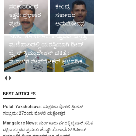
ಸರಕಾರದಿಂದ
ಕೇಂದ್ರ
ಕತ್ತರಿ: ಪ್ರಭಾಕರ
ಸರ್ಕಾರದ
ಪ್ರಭು
ಅನುಮೋದನೆ
KMC MANIPAL: ಕಸ್ತೂರ್ಬಾ ಆಸ್ಪತ್ರೆ
ಮಣಿಪಾಲದಲ್ಲಿ ಯಶಸ್ವಿಯಾಗಿ ಡೀಪ್
ಬ್ರೈನ್ ಸ್ಟಿಮ್ಯುಲೇಷನ್ ಚಿಕಿತ್ಸೆ :
ಮೆದುಳಿಗೆ ಪೇಸ್‌ಮೇಕರ್ ಅಳವಡಿಕೆ
BEST ARTICLES
Polali Yakshotsava: ಯಕ್ಷಕಲಾ ಪೊಳಲಿ ತ್ರಿಂಶತ್
ಸಂಭ್ರಮ: 27ರಂದು ಪೊಳಲಿ ಯಕ್ಷೋತ್ಸವ
Mangalore News: ಮಂಗಳೂರು ನಗರಕ್ಕೆ ಬೈಪಾಸ್‌ ಸಹಿತ
ದಕ್ಷಿಣ ಕನ್ನಡದ ಪ್ರಮುಖ ಹೆದ್ದಾರಿ ಯೋಜನೆಗಳ ಡಿಪಿಆರ್