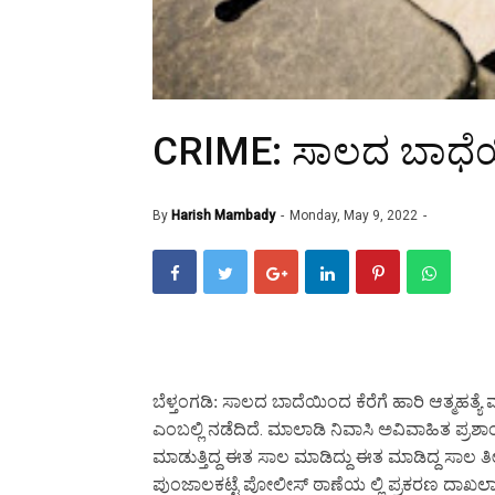
CRIME: ಸಾಲದ ಬಾಧೆಯ
By
Harish Mambady
Monday, May 9, 2022
ಬೆಳ್ತಂಗಡಿ: ಸಾಲದ
ಬಾದೆಯಿಂದ
ಕೆರೆಗೆ
ಹಾರಿ
ಆತ್ಮಹತ್ಯೆ
.
ಎಂಬಲ್ಲಿ
ನಡೆದಿದೆ
ಮಾಲಾಡಿ
ನಿವಾಸಿ
ಅವಿವಾಹಿತ
ಪ್ರಶಾ
ಮಾಡುತ್ತಿದ್ದ
ಈತ
ಸಾಲ
ಮಾಡಿದ್ದು
ಈತ
ಮಾಡಿದ್ದ
ಸಾಲ
ತ
ಪುಂಜಾಲಕಟ್ಟೆ
ಪೋಲೀಸ್
ಠಾಣೆಯ
ಲ್ಲಿ
ಪ್ರಕರಣ
ದಾಖಲಾ