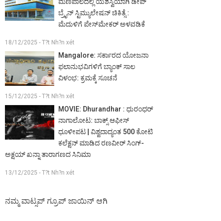
ಮಣಿಪಾಲದಲ್ಲಿ ಯಶಸ್ವಿಯಾಗಿ ಡೀಪ್
ಬ್ರೈನ್ ಸ್ಟಿಮ್ಯುಲೇಷನ್ ಚಿಕಿತ್ಸೆ :
ಮೆದುಳಿಗೆ ಪೇಸ್‌ಮೇಕರ್ ಅಳವಡಿಕೆ
18/12/2025 - T?t Nh?n xét
Mangalore: ಸರ್ಕಾರದ ಯೋಜನಾ
ಫಲಾನುಭವಿಗಳಿಗೆ ಬ್ಯಾಂಕ್ ಸಾಲ
ವಿಳಂಭ: ಕ್ರಮಕ್ಕೆ ಸೂಚನೆ
15/12/2025 - T?t Nh?n xét
MOVIE: Dhurandhar : ಧುರಂಧರ್
ನಾಗಾಲೋಟ: ಬಾಕ್ಸ್ ಆಫೀಸ್
ಧೂಳೀಪಟ | ವಿಶ್ವದಾದ್ಯಂತ 500 ಕೋಟಿ
ಕಲೆಕ್ಷನ್ ಮಾಡಿದ ರಣವೀರ್ ಸಿಂಗ್-
ಅಕ್ಷಯ್ ಖನ್ನಾ ತಾರಾಗಣದ ಸಿನಿಮಾ
13/12/2025 - T?t Nh?n xét
ನಮ್ಮ ವಾಟ್ಸಪ್ ಗ್ರೂಪ್ ಜಾಯಿನ್ ಆಗಿ