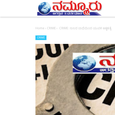
-->
Home
›
CRIME
›
CRIME: ಸಾಲದ ಬಾಧೆಯಿಂದ ಯುವಕ ಆತ್ಮಹತ್ಯೆ
CRIME