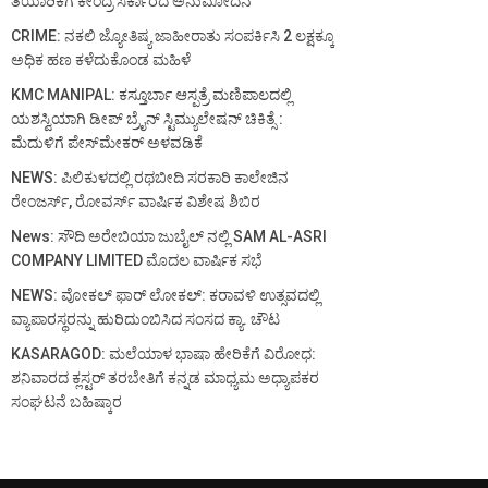
ತಯಾರಿಕೆಗೆ ಕೇಂದ್ರ ಸರ್ಕಾರದ ಅನುಮೋದನೆ
CRIME: ನಕಲಿ ಜ್ಯೋತಿಷ್ಯ ಜಾಹೀರಾತು ಸಂಪರ್ಕಿಸಿ 2 ಲಕ್ಷಕ್ಕೂ
ಅಧಿಕ ಹಣ ಕಳೆದುಕೊಂಡ ಮಹಿಳೆ
KMC MANIPAL: ಕಸ್ತೂರ್ಬಾ ಆಸ್ಪತ್ರೆ ಮಣಿಪಾಲದಲ್ಲಿ
ಯಶಸ್ವಿಯಾಗಿ ಡೀಪ್ ಬ್ರೈನ್ ಸ್ಟಿಮ್ಯುಲೇಷನ್ ಚಿಕಿತ್ಸೆ :
ಮೆದುಳಿಗೆ ಪೇಸ್‌ಮೇಕರ್ ಅಳವಡಿಕೆ
NEWS: ಪಿಲಿಕುಳದಲ್ಲಿ ರಥಬೀದಿ ಸರಕಾರಿ ಕಾಲೇಜಿನ
ರೇಂಜರ್ಸ್, ರೋವರ್ಸ್ ವಾರ್ಷಿಕ ವಿಶೇಷ ಶಿಬಿರ
News: ಸೌದಿ ಅರೇಬಿಯಾ ಜುಬೈಲ್ ನಲ್ಲಿ SAM AL-ASRI
COMPANY LIMITED ಮೊದಲ ವಾರ್ಷಿಕ ಸಭೆ
NEWS: ವೋಕಲ್ ಫಾರ್ ಲೋಕಲ್: ಕರಾವಳಿ ಉತ್ಸವದಲ್ಲಿ
ವ್ಯಾಪಾರಸ್ಥರನ್ನು ಹುರಿದುಂಬಿಸಿದ ಸಂಸದ ಕ್ಯಾ. ಚೌಟ
KASARAGOD: ಮಲೆಯಾಳ ಭಾಷಾ ಹೇರಿಕೆಗೆ ವಿರೋಧ:
ಶನಿವಾರದ ಕ್ಲಸ್ಟರ್ ತರಬೇತಿಗೆ ಕನ್ನಡ ಮಾಧ್ಯಮ ಅಧ್ಯಾಪಕರ
ಸಂಘಟನೆ ಬಹಿಷ್ಕಾರ