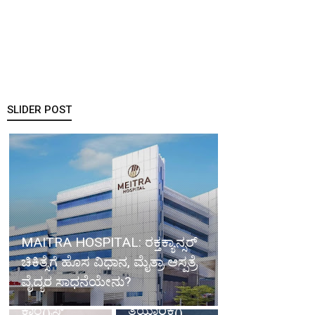
SLIDER POST
Mangalore
News:
ಮಂಗಳೂರು
BJP about
ನಗರಕ್ಕೆ
congress
ಬೈಪಾಸ್‌ ಸಹಿತ
Govt: ಗ್ಯಾರಂಟಿ
ದಕ್ಷಿಣ ಕನ್ನಡದ
ಕೊಡುಗೆಗಾಗಿ
ಪ್ರಮುಖ
MAITRA HOSPITAL: ರಕ್ತಕ್ಯಾನ್ಸರ್
ಬಡವರ
ಹೆದ್ದಾರಿ
ಚಿಕಿತ್ಸೆಗೆ ಹೊಸ ವಿಧಾನ, ಮೈತ್ರಾ ಆಸ್ಪತ್ರೆ
ಪಿಂಚಣಿ
ಯೋಜನೆಗಳ
ವೈದ್ಯರ ಸಾಧನೆಯೇನು?
ಸೌಲಭ್ಯಕ್ಕೆ ರಾಜ್ಯ
ಡಿಪಿಆರ್
ಕಾಂಗ್ರೆಸ್
ತಯಾರಿಕೆಗೆ