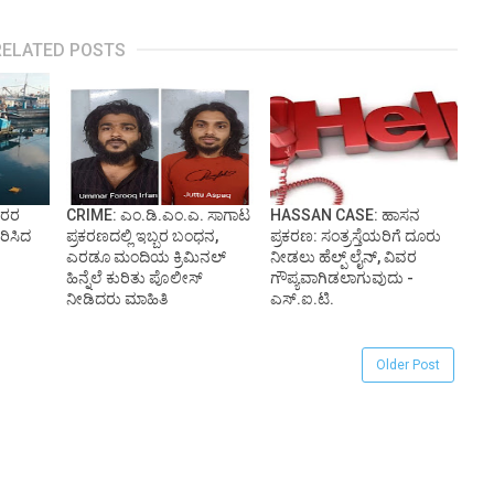
RELATED POSTS
ಾರರ
CRIME: ಎಂ.ಡಿ.ಎಂ.ಎ. ಸಾಗಾಟ
HASSAN CASE: ಹಾಸನ
ರಿಸಿದ
ಪ್ರಕರಣದಲ್ಲಿ ಇಬ್ಬರ ಬಂಧನ,
ಪ್ರಕರಣ: ಸಂತ್ರಸ್ತೆಯರಿಗೆ ದೂರು
ಎರಡೂ ಮಂದಿಯ ಕ್ರಿಮಿನಲ್
ನೀಡಲು ಹೆಲ್ಪ್ ಲೈನ್, ವಿವರ
ಹಿನ್ನೆಲೆ ಕುರಿತು ಪೊಲೀಸ್
ಗೌಪ್ಯವಾಗಿಡಲಾಗುವುದು -
ನೀಡಿದರು ಮಾಹಿತಿ
ಎಸ್.ಐ.ಟಿ.
Older Post