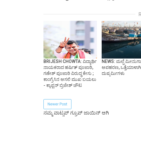
BRIJESH CHOWTA: ವಿದ್ಯಾರ್ಥಿ
NEWS: ಮಲ್ಪೆ ಮೀನುಗ
ನಾಯಕರಾದ ಹರ್ಷಿತ್ ಪೂಜಾರಿ,
ಅಪಹರಣ, ಒತ್ತೆಯಾಳಾಗಿ
ಗಣೇಶ್ ಪೂಜಾರಿ ವಿರುದ್ಧ ಕೇಸು ;
ದುಷ್ಕರ್ಮಿಗಳು
ಕಾಂಗ್ರೆಸಿನ ಅಸಲಿ ಮುಖ ಬಯಲು
- ಕ್ಯಾಪ್ಟನ್ ಬ್ರಿಜೇಶ್ ಚೌಟ
Newer Post
ನಮ್ಮ ವಾಟ್ಸಪ್ ಗ್ರೂಪ್ ಜಾಯಿನ್ ಆಗಿ