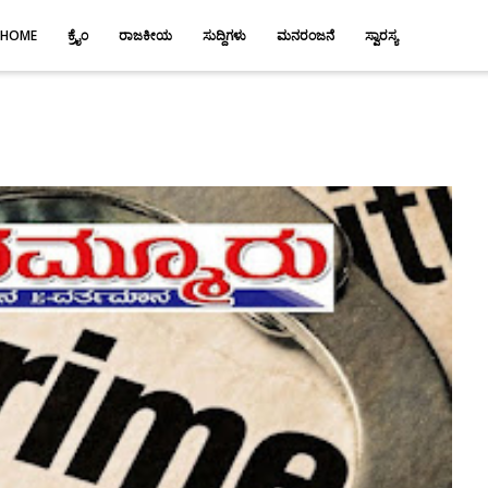
HOME
ಕ್ರೈಂ
ರಾಜಕೀಯ
ಸುದ್ದಿಗಳು
ಮನರಂಜನೆ
ಸ್ವಾರಸ್ಯ