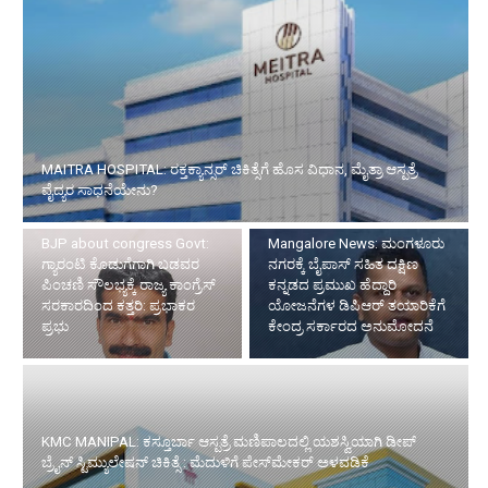
MAITRA HOSPITAL: ರಕ್ತಕ್ಯಾನ್ಸರ್ ಚಿಕಿತ್ಸೆಗೆ ಹೊಸ ವಿಧಾನ, ಮೈತ್ರಾ ಆಸ್ಪತ್ರೆ
ವೈದ್ಯರ ಸಾಧನೆಯೇನು?
BJP about congress Govt:
Mangalore News: ಮಂಗಳೂರು
ಗ್ಯಾರಂಟಿ ಕೊಡುಗೆಗಾಗಿ ಬಡವರ
ನಗರಕ್ಕೆ ಬೈಪಾಸ್‌ ಸಹಿತ ದಕ್ಷಿಣ
ಪಿಂಚಣಿ ಸೌಲಭ್ಯಕ್ಕೆ ರಾಜ್ಯ ಕಾಂಗ್ರೆಸ್
ಕನ್ನಡದ ಪ್ರಮುಖ ಹೆದ್ದಾರಿ
ಸರಕಾರದಿಂದ ಕತ್ತರಿ: ಪ್ರಭಾಕರ
ಯೋಜನೆಗಳ ಡಿಪಿಆರ್ ತಯಾರಿಕೆಗೆ
ಪ್ರಭು
ಕೇಂದ್ರ ಸರ್ಕಾರದ ಅನುಮೋದನೆ
KMC MANIPAL: ಕಸ್ತೂರ್ಬಾ ಆಸ್ಪತ್ರೆ ಮಣಿಪಾಲದಲ್ಲಿ ಯಶಸ್ವಿಯಾಗಿ ಡೀಪ್
ಬ್ರೈನ್ ಸ್ಟಿಮ್ಯುಲೇಷನ್ ಚಿಕಿತ್ಸೆ : ಮೆದುಳಿಗೆ ಪೇಸ್‌ಮೇಕರ್ ಅಳವಡಿಕೆ