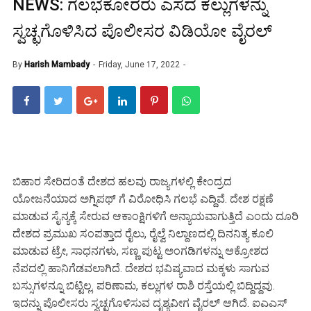
NEWS: ಗಲಭೆಕೋರರು ಎಸೆದ ಕಲ್ಲುಗಳನ್ನು
ಸ್ವಚ್ಛಗೊಳಿಸಿದ ಪೊಲೀಸರ ವಿಡಿಯೋ ವೈರಲ್
By
Harish Mambady
Friday, June 17, 2022
ಬಿಹಾರ ಸೇರಿದಂತೆ ದೇಶದ ಹಲವು ರಾಜ್ಯಗಳಲ್ಲಿ ಕೇಂದ್ರದ
ಯೋಜನೆಯಾದ ಅಗ್ನಿಪಥ್ ಗೆ ವಿರೋಧಿಸಿ ಗಲಭೆ ಎದ್ದಿವೆ. ದೇಶ ರಕ್ಷಣೆ
ಮಾಡುವ ಸೈನ್ಯಕ್ಕೆ ಸೇರುವ ಆಕಾಂಕ್ಷಿಗಳಿಗೆ ಅನ್ಯಾಯವಾಗುತ್ತಿದೆ ಎಂದು ದೂರಿ
ದೇಶದ ಪ್ರಮುಖ ಸಂಪತ್ತಾದ ರೈಲು, ರೈಲ್ವೆ ನಿಲ್ದಾಣದಲ್ಲಿ ದಿನನಿತ್ಯ ಕೂಲಿ
ಮಾಡುವ ಟ್ರೇ, ಸಾಧನಗಳು, ಸಣ್ಣ ಪುಟ್ಟ ಅಂಗಡಿಗಳನ್ನು ಆಕ್ರೋಶದ
ನೆಪದಲ್ಲಿ ಹಾನಿಗೆಡವಲಾಗಿದೆ. ದೇಶದ ಭವಿಷ್ಯವಾದ ಮಕ್ಕಳು ಸಾಗುವ
ಬಸ್ಸುಗಳನ್ನೂ ಬಿಟ್ಟಿಲ್ಲ. ಪರಿಣಾಮ, ಕಲ್ಲುಗಳ ರಾಶಿ ರಸ್ತೆಯಲ್ಲಿ ಬಿದ್ದಿದ್ದವು.
ಇದನ್ನು ಪೊಲೀಸರು ಸ್ವಚ್ಛಗೊಳಿಸುವ ದೃಶ್ಯವೀಗ ವೈರಲ್ ಆಗಿದೆ. ಐಎಎಸ್