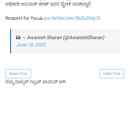
ಅಧಿಕಾರಿ ಅವಿನಾಶ್ ಶರಣ್ ಇದರ ಟ್ವೀಟ್ ಮಾಡಿದ್ದಾರೆ.
Respect for You.🙏
pic.twitter.com/Bb5uZktpZk
— Awanish Sharan (@AwanishSharan)
June 16, 2022
Newer Post
Older Post
ನಮ್ಮ ವಾಟ್ಸಪ್ ಗ್ರೂಪ್ ಜಾಯಿನ್ ಆಗಿ