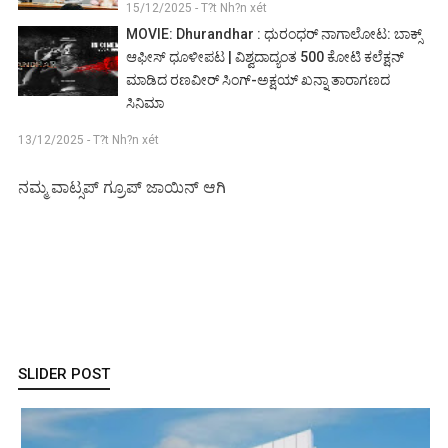
15/12/2025 - T?t Nh?n xét
MOVIE: Dhurandhar : ಧುರಂಧರ್ ನಾಗಾಲೋಟ: ಬಾಕ್ಸ್
ಆಫೀಸ್ ಧೂಳೀಪಟ | ವಿಶ್ವದಾದ್ಯಂತ 500 ಕೋಟಿ ಕಲೆಕ್ಷನ್
ಮಾಡಿದ ರಣವೀರ್ ಸಿಂಗ್-ಅಕ್ಷಯ್ ಖನ್ನಾ ತಾರಾಗಣದ
ಸಿನಿಮಾ
13/12/2025 - T?t Nh?n xét
ನಮ್ಮ ವಾಟ್ಸಪ್ ಗ್ರೂಪ್ ಜಾಯಿನ್ ಆಗಿ
SLIDER POST