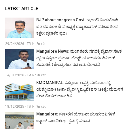
LATEST ARTICLE
BJP about congress Govt: ಗ್ಯಾರಂಟಿ ಕೊಡುಗೆಗಾಗಿ
ಬಡವರ ಪಿಂಚಣಿ ಸೌಲಭ್ಯಕ್ಕೆ ರಾಜ್ಯ ಕಾಂಗ್ರೆಸ್ ಸರಕಾರದಿಂದ
ಕತ್ತರಿ: ಪ್ರಭಾಕರ ಪ್ರಭು
29/04/2026 - T?t Nh?n xét
Mangalore News: ಮಂಗಳೂರು ನಗರಕ್ಕೆ ಬೈಪಾಸ್‌ ಸಹಿತ
ದಕ್ಷಿಣ ಕನ್ನಡದ ಪ್ರಮುಖ ಹೆದ್ದಾರಿ ಯೋಜನೆಗಳ ಡಿಪಿಆರ್
ತಯಾರಿಕೆಗೆ ಕೇಂದ್ರ ಸರ್ಕಾರದ ಅನುಮೋದನೆ
14/01/2026 - T?t Nh?n xét
KMC MANIPAL: ಕಸ್ತೂರ್ಬಾ ಆಸ್ಪತ್ರೆ ಮಣಿಪಾಲದಲ್ಲಿ
ಯಶಸ್ವಿಯಾಗಿ ಡೀಪ್ ಬ್ರೈನ್ ಸ್ಟಿಮ್ಯುಲೇಷನ್ ಚಿಕಿತ್ಸೆ : ಮೆದುಳಿಗೆ
ಪೇಸ್‌ಮೇಕರ್ ಅಳವಡಿಕೆ
18/12/2025 - T?t Nh?n xét
Mangalore: ಸರ್ಕಾರದ ಯೋಜನಾ ಫಲಾನುಭವಿಗಳಿಗೆ
ಬ್ಯಾಂಕ್ ಸಾಲ ವಿಳಂಭ: ಕ್ರಮಕ್ಕೆ ಸೂಚನೆ