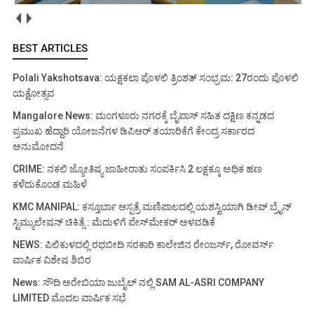
BEST ARTICLES
Polali Yakshotsava: ಯಕ್ಷಕಲಾ ಪೊಳಲಿ ತ್ರಿಂಶತ್ ಸಂಭ್ರಮ: 27ರಂದು ಪೊಳಲಿ
ಯಕ್ಷೋತ್ಸವ
Mangalore News: ಮಂಗಳೂರು ನಗರಕ್ಕೆ ಬೈಪಾಸ್‌ ಸಹಿತ ದಕ್ಷಿಣ ಕನ್ನಡದ
ಪ್ರಮುಖ ಹೆದ್ದಾರಿ ಯೋಜನೆಗಳ ಡಿಪಿಆರ್ ತಯಾರಿಕೆಗೆ ಕೇಂದ್ರ ಸರ್ಕಾರದ
ಅನುಮೋದನೆ
CRIME: ನಕಲಿ ಜ್ಯೋತಿಷ್ಯ ಜಾಹೀರಾತು ಸಂಪರ್ಕಿಸಿ 2 ಲಕ್ಷಕ್ಕೂ ಅಧಿಕ ಹಣ
ಕಳೆದುಕೊಂಡ ಮಹಿಳೆ
KMC MANIPAL: ಕಸ್ತೂರ್ಬಾ ಆಸ್ಪತ್ರೆ ಮಣಿಪಾಲದಲ್ಲಿ ಯಶಸ್ವಿಯಾಗಿ ಡೀಪ್ ಬ್ರೈನ್
ಸ್ಟಿಮ್ಯುಲೇಷನ್ ಚಿಕಿತ್ಸೆ : ಮೆದುಳಿಗೆ ಪೇಸ್‌ಮೇಕರ್ ಅಳವಡಿಕೆ
NEWS: ಪಿಲಿಕುಳದಲ್ಲಿ ರಥಬೀದಿ ಸರಕಾರಿ ಕಾಲೇಜಿನ ರೇಂಜರ್ಸ್, ರೋವರ್ಸ್
ವಾರ್ಷಿಕ ವಿಶೇಷ ಶಿಬಿರ
News: ಸೌದಿ ಅರೇಬಿಯಾ ಜುಬೈಲ್ ನಲ್ಲಿ SAM AL-ASRI COMPANY
LIMITED ಮೊದಲ ವಾರ್ಷಿಕ ಸಭೆ