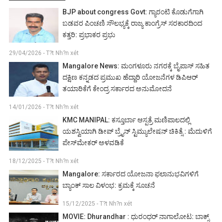
BJP about congress Govt: ಗ್ಯಾರಂಟಿ ಕೊಡುಗೆಗಾಗಿ
ಬಡವರ ಪಿಂಚಣಿ ಸೌಲಭ್ಯಕ್ಕೆ ರಾಜ್ಯ ಕಾಂಗ್ರೆಸ್ ಸರಕಾರದಿಂದ
ಕತ್ತರಿ: ಪ್ರಭಾಕರ ಪ್ರಭು
29/04/2026 - T?t Nh?n xét
Mangalore News: ಮಂಗಳೂರು ನಗರಕ್ಕೆ ಬೈಪಾಸ್‌ ಸಹಿತ
ದಕ್ಷಿಣ ಕನ್ನಡದ ಪ್ರಮುಖ ಹೆದ್ದಾರಿ ಯೋಜನೆಗಳ ಡಿಪಿಆರ್
ತಯಾರಿಕೆಗೆ ಕೇಂದ್ರ ಸರ್ಕಾರದ ಅನುಮೋದನೆ
14/01/2026 - T?t Nh?n xét
KMC MANIPAL: ಕಸ್ತೂರ್ಬಾ ಆಸ್ಪತ್ರೆ ಮಣಿಪಾಲದಲ್ಲಿ
ಯಶಸ್ವಿಯಾಗಿ ಡೀಪ್ ಬ್ರೈನ್ ಸ್ಟಿಮ್ಯುಲೇಷನ್ ಚಿಕಿತ್ಸೆ : ಮೆದುಳಿಗೆ
ಪೇಸ್‌ಮೇಕರ್ ಅಳವಡಿಕೆ
18/12/2025 - T?t Nh?n xét
Mangalore: ಸರ್ಕಾರದ ಯೋಜನಾ ಫಲಾನುಭವಿಗಳಿಗೆ
ಬ್ಯಾಂಕ್ ಸಾಲ ವಿಳಂಭ: ಕ್ರಮಕ್ಕೆ ಸೂಚನೆ
15/12/2025 - T?t Nh?n xét
MOVIE: Dhurandhar : ಧುರಂಧರ್ ನಾಗಾಲೋಟ: ಬಾಕ್ಸ್