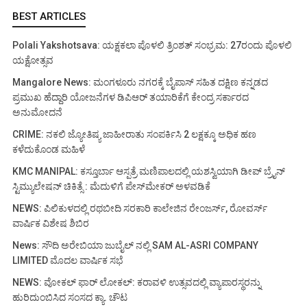
BEST ARTICLES
Polali Yakshotsava: ಯಕ್ಷಕಲಾ ಪೊಳಲಿ ತ್ರಿಂಶತ್ ಸಂಭ್ರಮ: 27ರಂದು ಪೊಳಲಿ
ಯಕ್ಷೋತ್ಸವ
Mangalore News: ಮಂಗಳೂರು ನಗರಕ್ಕೆ ಬೈಪಾಸ್‌ ಸಹಿತ ದಕ್ಷಿಣ ಕನ್ನಡದ
ಪ್ರಮುಖ ಹೆದ್ದಾರಿ ಯೋಜನೆಗಳ ಡಿಪಿಆರ್ ತಯಾರಿಕೆಗೆ ಕೇಂದ್ರ ಸರ್ಕಾರದ
ಅನುಮೋದನೆ
CRIME: ನಕಲಿ ಜ್ಯೋತಿಷ್ಯ ಜಾಹೀರಾತು ಸಂಪರ್ಕಿಸಿ 2 ಲಕ್ಷಕ್ಕೂ ಅಧಿಕ ಹಣ
ಕಳೆದುಕೊಂಡ ಮಹಿಳೆ
KMC MANIPAL: ಕಸ್ತೂರ್ಬಾ ಆಸ್ಪತ್ರೆ ಮಣಿಪಾಲದಲ್ಲಿ ಯಶಸ್ವಿಯಾಗಿ ಡೀಪ್ ಬ್ರೈನ್
ಸ್ಟಿಮ್ಯುಲೇಷನ್ ಚಿಕಿತ್ಸೆ : ಮೆದುಳಿಗೆ ಪೇಸ್‌ಮೇಕರ್ ಅಳವಡಿಕೆ
NEWS: ಪಿಲಿಕುಳದಲ್ಲಿ ರಥಬೀದಿ ಸರಕಾರಿ ಕಾಲೇಜಿನ ರೇಂಜರ್ಸ್, ರೋವರ್ಸ್
ವಾರ್ಷಿಕ ವಿಶೇಷ ಶಿಬಿರ
News: ಸೌದಿ ಅರೇಬಿಯಾ ಜುಬೈಲ್ ನಲ್ಲಿ SAM AL-ASRI COMPANY
LIMITED ಮೊದಲ ವಾರ್ಷಿಕ ಸಭೆ
NEWS: ವೋಕಲ್ ಫಾರ್ ಲೋಕಲ್: ಕರಾವಳಿ ಉತ್ಸವದಲ್ಲಿ ವ್ಯಾಪಾರಸ್ಥರನ್ನು
ಹುರಿದುಂಬಿಸಿದ ಸಂಸದ ಕ್ಯಾ. ಚೌಟ