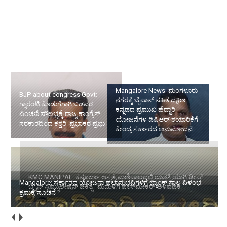
BJP about congress Govt: ಗ್ಯಾರಂಟಿ ಕೊಡುಗೆಗಾಗಿ ಬಡವರ ಪಿಂಚಣಿ
ಸೌಲಭ್ಯಕ್ಕೆ ರಾಜ್ಯ ಕಾಂಗ್ರೆಸ್ ಸರಕಾರದಿಂದ ಕತ್ತರಿ: ಪ್ರಭಾಕರ ಪ್ರಭು
Mangalore News: ಮಂಗಳೂರು
KMC MANIPAL: ಕಸ್ತೂರ್ಬಾ
ನಗರಕ್ಕೆ ಬೈಪಾಸ್‌ ಸಹಿತ ದಕ್ಷಿಣ
ಆಸ್ಪತ್ರೆ ಮಣಿಪಾಲದಲ್ಲಿ
ಕನ್ನಡದ ಪ್ರಮುಖ ಹೆದ್ದಾರಿ
ಯಶಸ್ವಿಯಾಗಿ ಡೀಪ್ ಬ್ರೈನ್
ಯೋಜನೆಗಳ ಡಿಪಿಆರ್ ತಯಾರಿಕೆಗೆ
ಸ್ಟಿಮ್ಯುಲೇಷನ್ ಚಿಕಿತ್ಸೆ : ಮೆದುಳಿಗೆ
ಕೇಂದ್ರ ಸರ್ಕಾರದ ಅನುಮೋದನೆ
ಪೇಸ್‌ಮೇಕರ್ ಅಳವಡಿಕೆ
Mangalore: ಸರ್ಕಾರದ ಯೋಜನಾ ಫಲಾನುಭವಿಗಳಿಗೆ ಬ್ಯಾಂಕ್ ಸಾಲ ವಿಳಂಭ:
ಕ್ರಮಕ್ಕೆ ಸೂಚನೆ