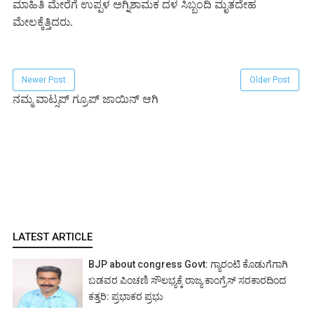
ಮಾಹಿತಿ ಮೇರೆಗೆ ಉಪ್ಪಳ ಅಗ್ನಿಶಾಮಕ ದಳ ಸಿಬ್ಬಂದಿ ಮೃತದೇಹ
ಮೇಲಕ್ಕೆತ್ತಿದರು.
Newer Post
Older Post
ನಮ್ಮ ವಾಟ್ಸಪ್ ಗ್ರೂಪ್ ಜಾಯಿನ್ ಆಗಿ
LATEST ARTICLE
BJP about congress Govt: ಗ್ಯಾರಂಟಿ ಕೊಡುಗೆಗಾಗಿ
ಬಡವರ ಪಿಂಚಣಿ ಸೌಲಭ್ಯಕ್ಕೆ ರಾಜ್ಯ ಕಾಂಗ್ರೆಸ್ ಸರಕಾರದಿಂದ
ಕತ್ತರಿ: ಪ್ರಭಾಕರ ಪ್ರಭು