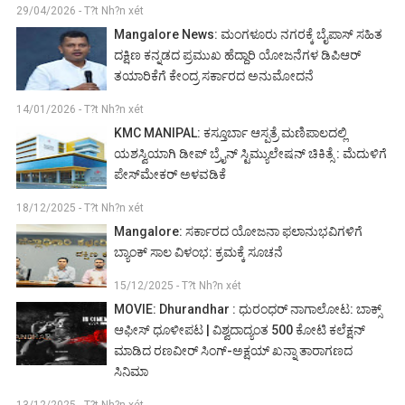
29/04/2026 - T?t Nh?n xét
Mangalore News: ಮಂಗಳೂರು ನಗರಕ್ಕೆ ಬೈಪಾಸ್‌ ಸಹಿತ
ದಕ್ಷಿಣ ಕನ್ನಡದ ಪ್ರಮುಖ ಹೆದ್ದಾರಿ ಯೋಜನೆಗಳ ಡಿಪಿಆರ್
ತಯಾರಿಕೆಗೆ ಕೇಂದ್ರ ಸರ್ಕಾರದ ಅನುಮೋದನೆ
14/01/2026 - T?t Nh?n xét
KMC MANIPAL: ಕಸ್ತೂರ್ಬಾ ಆಸ್ಪತ್ರೆ ಮಣಿಪಾಲದಲ್ಲಿ
ಯಶಸ್ವಿಯಾಗಿ ಡೀಪ್ ಬ್ರೈನ್ ಸ್ಟಿಮ್ಯುಲೇಷನ್ ಚಿಕಿತ್ಸೆ : ಮೆದುಳಿಗೆ
ಪೇಸ್‌ಮೇಕರ್ ಅಳವಡಿಕೆ
18/12/2025 - T?t Nh?n xét
Mangalore: ಸರ್ಕಾರದ ಯೋಜನಾ ಫಲಾನುಭವಿಗಳಿಗೆ
ಬ್ಯಾಂಕ್ ಸಾಲ ವಿಳಂಭ: ಕ್ರಮಕ್ಕೆ ಸೂಚನೆ
15/12/2025 - T?t Nh?n xét
MOVIE: Dhurandhar : ಧುರಂಧರ್ ನಾಗಾಲೋಟ: ಬಾಕ್ಸ್
ಆಫೀಸ್ ಧೂಳೀಪಟ | ವಿಶ್ವದಾದ್ಯಂತ 500 ಕೋಟಿ ಕಲೆಕ್ಷನ್
ಮಾಡಿದ ರಣವೀರ್ ಸಿಂಗ್-ಅಕ್ಷಯ್ ಖನ್ನಾ ತಾರಾಗಣದ
ಸಿನಿಮಾ
13/12/2025 - T?t Nh?n xét