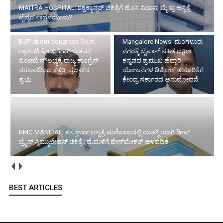
MAITRA HOSPITAL: ರಕ್ತಕ್ಯಾನ್ಸರ್ ಚಿಕಿತ್ಸೆಗೆ ಹೊಸ ವಿಧಾನ, ಮೈತ್ರಾ ಆಸ್ಪತ್ರೆ
ವೈದ್ಯರ ಸಾಧನೆಯೇನು?
BJP about congress Govt:
Mangalore News: ಮಂಗಳೂರು
ಗ್ಯಾರಂಟಿ ಕೊಡುಗೆಗಾಗಿ ಬಡವರ
ನಗರಕ್ಕೆ ಬೈಪಾಸ್‌ ಸಹಿತ ದಕ್ಷಿಣ
ಪಿಂಚಣಿ ಸೌಲಭ್ಯಕ್ಕೆ ರಾಜ್ಯ ಕಾಂಗ್ರೆಸ್
ಕನ್ನಡದ ಪ್ರಮುಖ ಹೆದ್ದಾರಿ
ಸರಕಾರದಿಂದ ಕತ್ತರಿ: ಪ್ರಭಾಕರ
ಯೋಜನೆಗಳ ಡಿಪಿಆರ್ ತಯಾರಿಕೆಗೆ
ಪ್ರಭು
ಕೇಂದ್ರ ಸರ್ಕಾರದ ಅನುಮೋದನೆ
KMC MANIPAL: ಕಸ್ತೂರ್ಬಾ ಆಸ್ಪತ್ರೆ ಮಣಿಪಾಲದಲ್ಲಿ ಯಶಸ್ವಿಯಾಗಿ ಡೀಪ್
ಬ್ರೈನ್ ಸ್ಟಿಮ್ಯುಲೇಷನ್ ಚಿಕಿತ್ಸೆ : ಮೆದುಳಿಗೆ ಪೇಸ್‌ಮೇಕರ್ ಅಳವಡಿಕೆ
BEST ARTICLES