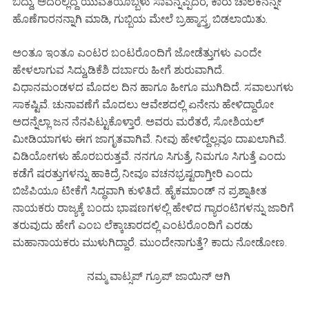
ಬಿದ್ದು, ಅದರಲ್ಲಿದ್ದ ಯುವತಿಯೊಬ್ಬಳು ಸಾವನ್ನಪ್ಪಿದರೆ, ಕಾರು ಚಾಲಕನನ್ನೇ
ಹೊಣೆಗಾರನನ್ನಾಗಿ ಮಾಡಿ, ಗುಬ್ಬಿಯ ಮೇಲೆ ಬ್ರಹ್ಮಾಸ್ತ್ರ ಬಿಡಲಾಯಿತು.
ಅಂತೂ ಇಂತೂ ಎಂಟರ ಬಂಟರೊಂದಿಗೆ ಜೋಡೆತ್ತುಗಳು ಎಂದೇ
ಹೇಳಲಾಗುವ ಸಿದ್ದು,ಡಿಕೆಶಿ ದರ್ಬಾರು ಹೀಗೆ ಶುರುವಾಗಿದೆ.
ವಿಧಾನಮಂಡಳದ ಮೊದಲ ದಿನ ಹಾಗೂ ಹೀಗೂ ಮುಗಿದಿದೆ. ಸವಾಲುಗಳು
ಸಾಕಷ್ಟಿವೆ. ಚುನಾವಣೆಗೆ ಮೊದಲು ಆವೇಶದಲ್ಲಿ ಏನೇನು ಹೇಳಿದ್ದಾರೋ
ಅದನ್ನೆಲ್ಲಾ ಜನ ನೆನಪಿಟ್ಟುಕೊಳ್ತಾರೆ. ಅವರು ಮರೆತರೆ, ಸೋಶಿಯಲ್
ಮೀಡಿಯಾಗಳು ಈಗ ಜಾಗೃತವಾಗಿವೆ. ನೀವು ಹೇಳಿದ್ದೆಲ್ಲವೂ ದಾಖಲಾಗಿವೆ.
ವಿಡಿಯೋಗಳು ಹೊರಬರುತ್ತವೆ. ನನಗೂ ಸಿಗುತ್ತೆ, ನಿಮಗೂ ಸಿಗುತ್ತೆ ಎಂದು
ಕಡೆಗೆ ಷರತ್ತುಗಳನ್ನು ಹಾಕಿದ್ರೆ ನೀವೂ ವಚನಭ್ರಷ್ಟರಾಗ್ತೀರಿ ಎಂದು
ಬಿಜೆಪಿಯೂ ಟೀಕೆಗೆ ಸಿದ್ಧವಾಗಿ ಕುಳಿತಿದೆ. ಹೈಕಮಾಂಡ್ ನ ಪ್ರಶ್ನಾತೀತ
ನಾಯಕರು ರಾಜ್ಯಕ್ಕೆ ಬಂದು ಭಾಷಣಗಳಲ್ಲಿ ಹೇಳಿದ ಗ್ಯಾರಂಟಿಗಳನ್ನು ಜಾರಿಗೆ
ತರುವುದು ಹೇಗೆ ಎಂಬ ಲೆಕ್ಕಾಚಾರದಲ್ಲಿ ಎಂಟರೊಂದಿಗೆ ಎರಡು
ಮಹಾನಾಯಕರು ಮುಳುಗಿದ್ದಾರೆ. ಮುಂದೇನಾಗುತ್ತೆ? ಕಾದು ನೋಡೋಣ.
ನಮ್ಮ ವಾಟ್ಸಪ್ ಗ್ರೂಪ್ ಜಾಯಿನ್ ಆಗಿ