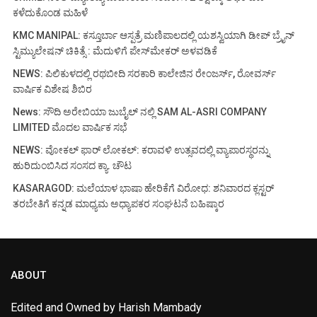
ಕಳೆದುಕೊಂಡ ಮಹಿಳೆ
KMC MANIPAL: ಕಸ್ತೂರ್ಬಾ ಆಸ್ಪತ್ರೆ ಮಣಿಪಾಲದಲ್ಲಿ ಯಶಸ್ವಿಯಾಗಿ ಡೀಪ್ ಬ್ರೈನ್
ಸ್ಟಿಮ್ಯುಲೇಷನ್ ಚಿಕಿತ್ಸೆ : ಮೆದುಳಿಗೆ ಪೇಸ್‌ಮೇಕರ್ ಅಳವಡಿಕೆ
NEWS: ಪಿಲಿಕುಳದಲ್ಲಿ ರಥಬೀದಿ ಸರಕಾರಿ ಕಾಲೇಜಿನ ರೇಂಜರ್ಸ್, ರೋವರ್ಸ್
ವಾರ್ಷಿಕ ವಿಶೇಷ ಶಿಬಿರ
News: ಸೌದಿ ಅರೇಬಿಯಾ ಜುಬೈಲ್ ನಲ್ಲಿ SAM AL-ASRI COMPANY
LIMITED ಮೊದಲ ವಾರ್ಷಿಕ ಸಭೆ
NEWS: ವೋಕಲ್ ಫಾರ್ ಲೋಕಲ್: ಕರಾವಳಿ ಉತ್ಸವದಲ್ಲಿ ವ್ಯಾಪಾರಸ್ಥರನ್ನು
ಹುರಿದುಂಬಿಸಿದ ಸಂಸದ ಕ್ಯಾ. ಚೌಟ
KASARAGOD: ಮಲೆಯಾಳ ಭಾಷಾ ಹೇರಿಕೆಗೆ ವಿರೋಧ: ಶನಿವಾರದ ಕ್ಲಸ್ಟರ್
ತರಬೇತಿಗೆ ಕನ್ನಡ ಮಾಧ್ಯಮ ಅಧ್ಯಾಪಕರ ಸಂಘಟನೆ ಬಹಿಷ್ಕಾರ
ABOUT
Edited and Owned by Harish Mambady