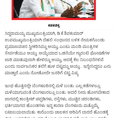
ಕಡತಚಿತ್ರ
ಸಿದ್ದರಾಮಯ್ಯ ಮುಖ್ಯಮಂತ್ರಿಯಾಗಿ, ಡಿ.ಕೆ.ಶಿವಕುಮಾರ್
ಉಪಮುಖ್ಯಮಂತ್ರಿಯಾಗಿ ದೆಹಲಿ ಸಂಧಾನದ ಬಳಿಕ ನೇಮಕಗೊಂಡು
ಪ್ರಮಾಣವಚನ ಸ್ವೀಕರಿಸಿದ್ದೂ ಆಯ್ತು, ಎಂಟು ಮಂದಿ ಮಂತ್ರಿಗಳ
ಸೇರ್ಪಡೆಯೂ ಆಯ್ತು. ಆಯ್ಕೆಯಾದ ಒಡನೆಯೇ ಗ್ಯಾರಂಟಿ ಘೋಷಣೆಗಳ
ಜಾರಿ ಮಾಡುವುದಾಗಿ ಹೇಳಿದ್ದೂ ಆಯ್ತು, ಅದಕ್ಕೆ ಕೆಲ ನಿಬಂಧನೆಗಳಿವೆ
ಎಂದು ಸಾರ್ವಜನಿಕರ ತಲೆಗೆ ಹುಳ ಬಿಟ್ಟದ್ದೂ ಆಯ್ತು... ಇನ್ನೇನಿದ್ದರೂ ಏನು
ಮಾಡ್ತಾರೆ ಎಂದು ನೋಡೋದೇ ಜನರಿಗೆ ಬಿಟ್ಟ ವಿಷ್ಯ.
ಇಂಥ ಹೊತ್ತಿನಲ್ಲೇ ಬೆಂಗಳೂರಿನಲ್ಲಿ ಮಳೆ ಬಂತು. ಎಲ್ಲ ಕಡೆಗಳಲ್ಲೂ
ಮಳೆಯಾಗುವಂತೆ ಬೆಂಗಳೂರಲ್ಲೂ ಬಂತು. ಆದರೆ ನೀರು ಹೋಗಬೇಕಾದ
ಜಾಗದಲ್ಲಿ ಕಾಂಕ್ರೀಟ್ ಚಪ್ಪಡಿಗಳು, ರಸ್ತೆಗಳು, ಮುಚ್ಚಿದ ಚರಂಡಿಗಳು,
ಭರ್ತಿಯಾಗದ ಹೊಂಡಗಳು ಇದ್ದ ಕಾರಣ ಬೆಂಗಳೂರು ಮತ್ತೊಮ್ಮೆ
ಬಟಾಬಯಲಾಯಿತು. ಕಾರೊಂದು ಚಾಲಕನ ಅರಿವಿಗೆ ಬಾರದೆ ಹೊಂಡಕ್ಕೆ