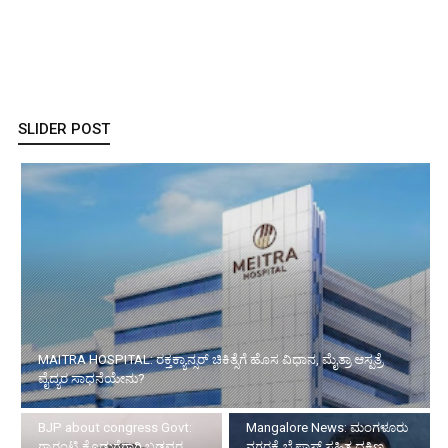
SLIDER POST
MAITRA HOSPITAL: ರಕ್ತಕ್ಯಾನ್ಸರ್ ಚಿಕಿತ್ಸೆಗೆ ಹೊಸ ವಿಧಾನ, ಮೈತ್ರಾ ಆಸ್ಪತ್ರೆ
ವೈದ್ಯರ ಸಾಧನೆಯೇನು?
BJP about congress Govt:
Mangalore News: ಮಂಗಳೂರು
ಗ್ಯಾರಂಟಿ ಕೊಡುಗೆಗಾಗಿ ಬಡವರ
ನಗರಕ್ಕೆ ಬೈಪಾಸ್‌ ಸಹಿತ ದಕ್ಷಿಣ