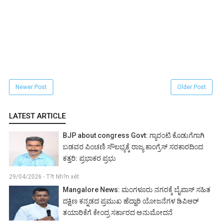
Newer Post
Older Post
LATEST ARTICLE
BJP about congress Govt: ಗ್ಯಾರಂಟಿ ಕೊಡುಗೆಗಾಗಿ
ಬಡವರ ಪಿಂಚಣಿ ಸೌಲಭ್ಯಕ್ಕೆ ರಾಜ್ಯ ಕಾಂಗ್ರೆಸ್ ಸರಕಾರದಿಂದ
ಕತ್ತರಿ: ಪ್ರಭಾಕರ ಪ್ರಭು
29/04/2026 - T?t Nh?n xét
Mangalore News: ಮಂಗಳೂರು ನಗರಕ್ಕೆ ಬೈಪಾಸ್‌ ಸಹಿತ
ದಕ್ಷಿಣ ಕನ್ನಡದ ಪ್ರಮುಖ ಹೆದ್ದಾರಿ ಯೋಜನೆಗಳ ಡಿಪಿಆರ್
ತಯಾರಿಕೆಗೆ ಕೇಂದ್ರ ಸರ್ಕಾರದ ಅನುಮೋದನೆ