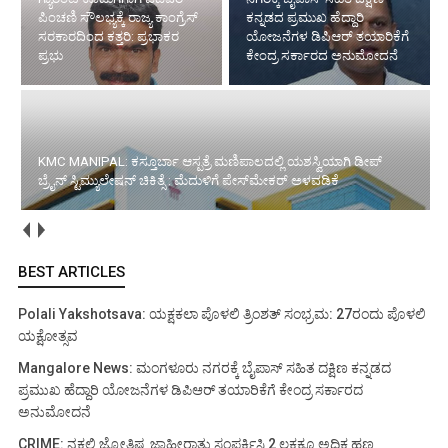
ಪಿಂಚಣಿ ಸೌಲಭ್ಯಕ್ಕೆ ರಾಜ್ಯ ಕಾಂಗ್ರೆಸ್
ಕನ್ನಡದ ಪ್ರಮುಖ ಹೆದ್ದಾರಿ
ಸರಕಾರದಿಂದ ಕತ್ತರಿ: ಪ್ರಭಾಕರ
ಯೋಜನೆಗಳ ಡಿಪಿಆರ್ ತಯಾರಿಕೆಗೆ
ಪ್ರಭು
ಕೇಂದ್ರ ಸರ್ಕಾರದ ಅನುಮೋದನೆ
KMC MANIPAL: ಕಸ್ತೂರ್ಬಾ ಆಸ್ಪತ್ರೆ ಮಣಿಪಾಲದಲ್ಲಿ ಯಶಸ್ವಿಯಾಗಿ ಡೀಪ್
ಬ್ರೈನ್ ಸ್ಟಿಮ್ಯುಲೇಷನ್ ಚಿಕಿತ್ಸೆ : ಮೆದುಳಿಗೆ ಪೇಸ್‌ಮೇಕರ್ ಅಳವಡಿಕೆ
BEST ARTICLES
Polali Yakshotsava: ಯಕ್ಷಕಲಾ ಪೊಳಲಿ ತ್ರಿಂಶತ್ ಸಂಭ್ರಮ: 27ರಂದು ಪೊಳಲಿ
ಯಕ್ಷೋತ್ಸವ
Mangalore News: ಮಂಗಳೂರು ನಗರಕ್ಕೆ ಬೈಪಾಸ್‌ ಸಹಿತ ದಕ್ಷಿಣ ಕನ್ನಡದ
ಪ್ರಮುಖ ಹೆದ್ದಾರಿ ಯೋಜನೆಗಳ ಡಿಪಿಆರ್ ತಯಾರಿಕೆಗೆ ಕೇಂದ್ರ ಸರ್ಕಾರದ
ಅನುಮೋದನೆ
CRIME: ನಕಲಿ ಜ್ಯೋತಿಷ್ಯ ಜಾಹೀರಾತು ಸಂಪರ್ಕಿಸಿ 2 ಲಕ್ಷಕ್ಕೂ ಅಧಿಕ ಹಣ