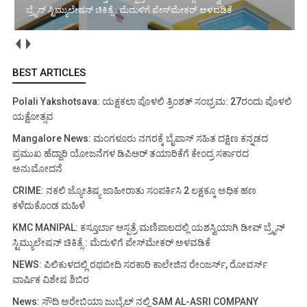
ಬ್ರೈನ್ ಸ್ಟಿಮ್ಯುಲೇಷನ್ ಚಿಕಿತ್ಸೆ : ಮೆದುಳಿಗೆ ಪೇಸ್‌ಮೇಕರ್ ಅಳವಡಿಕೆ
BEST ARTICLES
Polali Yakshotsava: ಯಕ್ಷಕಲಾ ಪೊಳಲಿ ತ್ರಿಂಶತ್ ಸಂಭ್ರಮ: 27ರಂದು ಪೊಳಲಿ
ಯಕ್ಷೋತ್ಸವ
Mangalore News: ಮಂಗಳೂರು ನಗರಕ್ಕೆ ಬೈಪಾಸ್‌ ಸಹಿತ ದಕ್ಷಿಣ ಕನ್ನಡದ
ಪ್ರಮುಖ ಹೆದ್ದಾರಿ ಯೋಜನೆಗಳ ಡಿಪಿಆರ್ ತಯಾರಿಕೆಗೆ ಕೇಂದ್ರ ಸರ್ಕಾರದ
ಅನುಮೋದನೆ
CRIME: ನಕಲಿ ಜ್ಯೋತಿಷ್ಯ ಜಾಹೀರಾತು ಸಂಪರ್ಕಿಸಿ 2 ಲಕ್ಷಕ್ಕೂ ಅಧಿಕ ಹಣ
ಕಳೆದುಕೊಂಡ ಮಹಿಳೆ
KMC MANIPAL: ಕಸ್ತೂರ್ಬಾ ಆಸ್ಪತ್ರೆ ಮಣಿಪಾಲದಲ್ಲಿ ಯಶಸ್ವಿಯಾಗಿ ಡೀಪ್ ಬ್ರೈನ್
ಸ್ಟಿಮ್ಯುಲೇಷನ್ ಚಿಕಿತ್ಸೆ : ಮೆದುಳಿಗೆ ಪೇಸ್‌ಮೇಕರ್ ಅಳವಡಿಕೆ
NEWS: ಪಿಲಿಕುಳದಲ್ಲಿ ರಥಬೀದಿ ಸರಕಾರಿ ಕಾಲೇಜಿನ ರೇಂಜರ್ಸ್, ರೋವರ್ಸ್
ವಾರ್ಷಿಕ ವಿಶೇಷ ಶಿಬಿರ
News: ಸೌದಿ ಅರೇಬಿಯಾ ಜುಬೈಲ್ ನಲ್ಲಿ SAM AL-ASRI COMPANY