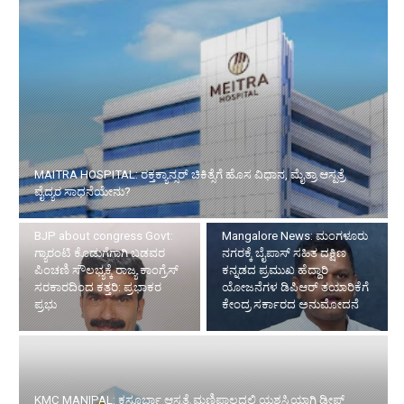
MAITRA HOSPITAL: ರಕ್ತಕ್ಯಾನ್ಸರ್ ಚಿಕಿತ್ಸೆಗೆ ಹೊಸ ವಿಧಾನ, ಮೈತ್ರಾ ಆಸ್ಪತ್ರೆ
ವೈದ್ಯರ ಸಾಧನೆಯೇನು?
BJP about congress Govt:
Mangalore News: ಮಂಗಳೂರು
ಗ್ಯಾರಂಟಿ ಕೊಡುಗೆಗಾಗಿ ಬಡವರ
ನಗರಕ್ಕೆ ಬೈಪಾಸ್‌ ಸಹಿತ ದಕ್ಷಿಣ
ಪಿಂಚಣಿ ಸೌಲಭ್ಯಕ್ಕೆ ರಾಜ್ಯ ಕಾಂಗ್ರೆಸ್
ಕನ್ನಡದ ಪ್ರಮುಖ ಹೆದ್ದಾರಿ
ಸರಕಾರದಿಂದ ಕತ್ತರಿ: ಪ್ರಭಾಕರ
ಯೋಜನೆಗಳ ಡಿಪಿಆರ್ ತಯಾರಿಕೆಗೆ
ಪ್ರಭು
ಕೇಂದ್ರ ಸರ್ಕಾರದ ಅನುಮೋದನೆ
KMC MANIPAL: ಕಸ್ತೂರ್ಬಾ ಆಸ್ಪತ್ರೆ ಮಣಿಪಾಲದಲ್ಲಿ ಯಶಸ್ವಿಯಾಗಿ ಡೀಪ್