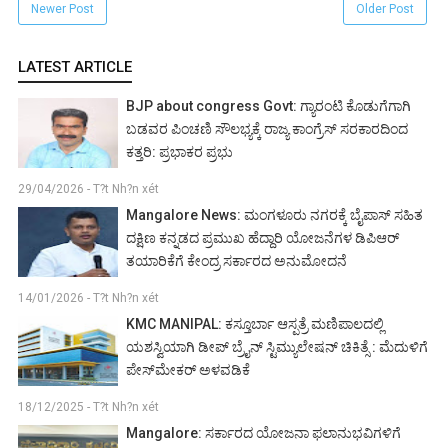
Newer Post
Older Post
LATEST ARTICLE
BJP about congress Govt: ಗ್ಯಾರಂಟಿ ಕೊಡುಗೆಗಾಗಿ
ಬಡವರ ಪಿಂಚಣಿ ಸೌಲಭ್ಯಕ್ಕೆ ರಾಜ್ಯ ಕಾಂಗ್ರೆಸ್ ಸರಕಾರದಿಂದ
ಕತ್ತರಿ: ಪ್ರಭಾಕರ ಪ್ರಭು
29/04/2026 - T?t Nh?n xét
Mangalore News: ಮಂಗಳೂರು ನಗರಕ್ಕೆ ಬೈಪಾಸ್‌ ಸಹಿತ
ದಕ್ಷಿಣ ಕನ್ನಡದ ಪ್ರಮುಖ ಹೆದ್ದಾರಿ ಯೋಜನೆಗಳ ಡಿಪಿಆರ್
ತಯಾರಿಕೆಗೆ ಕೇಂದ್ರ ಸರ್ಕಾರದ ಅನುಮೋದನೆ
14/01/2026 - T?t Nh?n xét
KMC MANIPAL: ಕಸ್ತೂರ್ಬಾ ಆಸ್ಪತ್ರೆ ಮಣಿಪಾಲದಲ್ಲಿ
ಯಶಸ್ವಿಯಾಗಿ ಡೀಪ್ ಬ್ರೈನ್ ಸ್ಟಿಮ್ಯುಲೇಷನ್ ಚಿಕಿತ್ಸೆ : ಮೆದುಳಿಗೆ
ಪೇಸ್‌ಮೇಕರ್ ಅಳವಡಿಕೆ
18/12/2025 - T?t Nh?n xét
Mangalore: ಸರ್ಕಾರದ ಯೋಜನಾ ಫಲಾನುಭವಿಗಳಿಗೆ