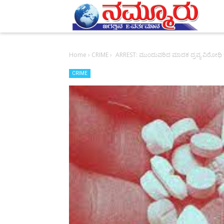
-->
Home
›
CRIME
›
ARREST: ಮುಂದುವರಿದ ಮಾದಕ ದ್ರವ್ಯ ವಿರೋಧಿ ಕಾ
CRIME