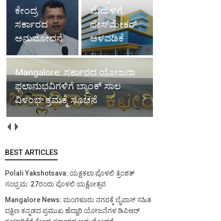
ಕೇಂದ್ರ
ಮೆದುಳಿಗೆ
ಸರ್ಕಾರದ
ಪೇಸ್‌ಮೇಕರ್
ಅನುಮೋದನೆ
ಅಳವಡಿಕೆ
Mangalore: ಸರ್ಕಾರದ ಯೋಜನಾ
ಫಲಾನುಭವಿಗಳಿಗೆ ಬ್ಯಾಂಕ್ ಸಾಲ
ವಿಳಂಭ: ಕ್ರಮಕ್ಕೆ ಸೂಚನೆ
BEST ARTICLES
Polali Yakshotsava: ಯಕ್ಷಕಲಾ ಪೊಳಲಿ ತ್ರಿಂಶತ್
ಸಂಭ್ರಮ: 27ರಂದು ಪೊಳಲಿ ಯಕ್ಷೋತ್ಸವ
Mangalore News: ಮಂಗಳೂರು ನಗರಕ್ಕೆ ಬೈಪಾಸ್‌ ಸಹಿತ
ದಕ್ಷಿಣ ಕನ್ನಡದ ಪ್ರಮುಖ ಹೆದ್ದಾರಿ ಯೋಜನೆಗಳ ಡಿಪಿಆರ್