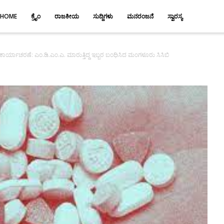
HOME
ಕ್ರೈಂ
ರಾಜಕೀಯ
ಸುದ್ದಿಗಳು
ಮನರಂಜನೆ
ಸ್ವಾರಸ್ಯ
ರ್ಯಾಚರಣೆ: ಎಂ.ಡಿ.ಎಂ.ಎ. ಮಾರುತ್ತಿದ್ದ ಇಬ್ಬರ ಬಂಧಿಸಿದ ಮಂಗಳೂರು ಸಿಸಿಬಿ