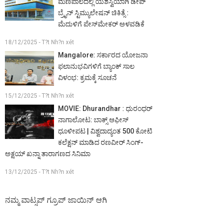
ಮಣಿಪಾಲದಲ್ಲಿ ಯಶಸ್ವಿಯಾಗಿ ಡೀಪ್
ಬ್ರೈನ್ ಸ್ಟಿಮ್ಯುಲೇಷನ್ ಚಿಕಿತ್ಸೆ :
ಮೆದುಳಿಗೆ ಪೇಸ್‌ಮೇಕರ್ ಅಳವಡಿಕೆ
18/12/2025 - T?t Nh?n xét
Mangalore: ಸರ್ಕಾರದ ಯೋಜನಾ
ಫಲಾನುಭವಿಗಳಿಗೆ ಬ್ಯಾಂಕ್ ಸಾಲ
ವಿಳಂಭ: ಕ್ರಮಕ್ಕೆ ಸೂಚನೆ
15/12/2025 - T?t Nh?n xét
MOVIE: Dhurandhar : ಧುರಂಧರ್
ನಾಗಾಲೋಟ: ಬಾಕ್ಸ್ ಆಫೀಸ್
ಧೂಳೀಪಟ | ವಿಶ್ವದಾದ್ಯಂತ 500 ಕೋಟಿ
ಕಲೆಕ್ಷನ್ ಮಾಡಿದ ರಣವೀರ್ ಸಿಂಗ್-
ಅಕ್ಷಯ್ ಖನ್ನಾ ತಾರಾಗಣದ ಸಿನಿಮಾ
13/12/2025 - T?t Nh?n xét
ನಮ್ಮ ವಾಟ್ಸಪ್ ಗ್ರೂಪ್ ಜಾಯಿನ್ ಆಗಿ