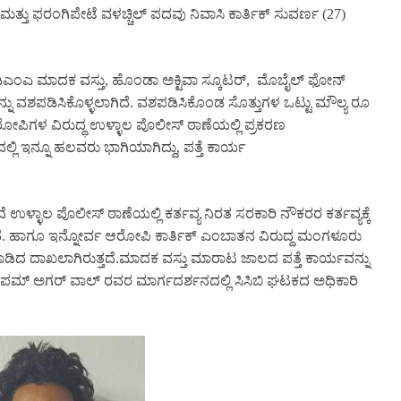
ತು ಫರಂಗಿಪೇಟೆ ವಳಚ್ಚಿಲ್ ಪದವು ನಿವಾಸಿ ಕಾರ್ತಿಕ್ ಸುವರ್ಣ (27)
ಂಡಿಎಂಎ ಮಾದಕ ವಸ್ತು, ಹೊಂಡಾ ಅಕ್ಟಿವಾ ಸ್ಕೂಟರ್, ಮೊಬೈಲ್ ಫೋನ್
ು ವಶಪಡಿಸಿಕೊಳ್ಳಲಾಗಿದೆ. ವಶಪಡಿಸಿಕೊಂಡ ಸೊತ್ತುಗಳ ಒಟ್ಟು ಮೌಲ್ಯ ರೂ
ಪಿಗಳ ವಿರುದ್ಧ ಉಳ್ಳಾಲ ಪೊಲೀಸ್ ಠಾಣೆಯಲ್ಲಿ ಪ್ರಕರಣ
ಲಿ ಇನ್ನೂ ಹಲವರು ಭಾಗಿಯಾಗಿದ್ದು, ಪತ್ತೆ ಕಾರ್ಯ
ಳ್ಳಾಲ ಪೊಲೀಸ್ ಠಾಣೆಯಲ್ಲಿ ಕರ್ತವ್ಯ ನಿರತ ಸರಕಾರಿ ನೌಕರರ ಕರ್ತವ್ಯಕ್ಕೆ
ತ್ತದೆ. ಹಾಗೂ ಇನ್ನೋರ್ವ ಆರೋಪಿ ಕಾರ್ತಿಕ್ ಎಂಬಾತನ ವಿರುದ್ದ ಮಂಗಳೂರು
ಮಾಡಿದ ದಾಖಲಾಗಿರುತ್ತದೆ.ಮಾದಕ ವಸ್ತು ಮಾರಾಟ ಜಾಲದ ಪತ್ತೆ ಕಾರ್ಯವನ್ನು
 ಅಗರ್ ವಾಲ್ ರವರ ಮಾರ್ಗದರ್ಶನದಲ್ಲಿ ಸಿಸಿಬಿ ಘಟಕದ ಅಧಿಕಾರಿ