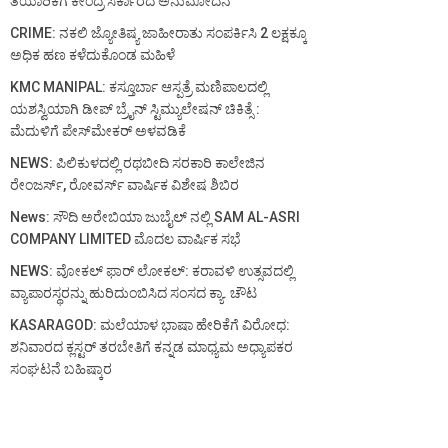
ತಯಾರಿಕೆಗೆ ಕೇಂದ್ರ ಸರ್ಕಾರದ ಅನುಮೋದನೆ
CRIME: ನಕಲಿ ಜ್ಯೋತಿಷ್ಯ ಜಾಹೀರಾತು ಸಂಪರ್ಕಿಸಿ 2 ಲಕ್ಷಕ್ಕೂ
ಅಧಿಕ ಹಣ ಕಳೆದುಕೊಂಡ ಮಹಿಳೆ
KMC MANIPAL: ಕಸ್ತೂರ್ಬಾ ಆಸ್ಪತ್ರೆ ಮಣಿಪಾಲದಲ್ಲಿ
ಯಶಸ್ವಿಯಾಗಿ ಡೀಪ್ ಬ್ರೈನ್ ಸ್ಟಿಮ್ಯುಲೇಷನ್ ಚಿಕಿತ್ಸೆ :
ಮೆದುಳಿಗೆ ಪೇಸ್‌ಮೇಕರ್ ಅಳವಡಿಕೆ
NEWS: ಪಿಲಿಕುಳದಲ್ಲಿ ರಥಬೀದಿ ಸರಕಾರಿ ಕಾಲೇಜಿನ
ರೇಂಜರ್ಸ್, ರೋವರ್ಸ್ ವಾರ್ಷಿಕ ವಿಶೇಷ ಶಿಬಿರ
News: ಸೌದಿ ಅರೇಬಿಯಾ ಜುಬೈಲ್ ನಲ್ಲಿ SAM AL-ASRI
COMPANY LIMITED ಮೊದಲ ವಾರ್ಷಿಕ ಸಭೆ
NEWS: ವೋಕಲ್ ಫಾರ್ ಲೋಕಲ್: ಕರಾವಳಿ ಉತ್ಸವದಲ್ಲಿ
ವ್ಯಾಪಾರಸ್ಥರನ್ನು ಹುರಿದುಂಬಿಸಿದ ಸಂಸದ ಕ್ಯಾ. ಚೌಟ
KASARAGOD: ಮಲೆಯಾಳ ಭಾಷಾ ಹೇರಿಕೆಗೆ ವಿರೋಧ:
ಶನಿವಾರದ ಕ್ಲಸ್ಟರ್ ತರಬೇತಿಗೆ ಕನ್ನಡ ಮಾಧ್ಯಮ ಅಧ್ಯಾಪಕರ
ಸಂಘಟನೆ ಬಹಿಷ್ಕಾರ