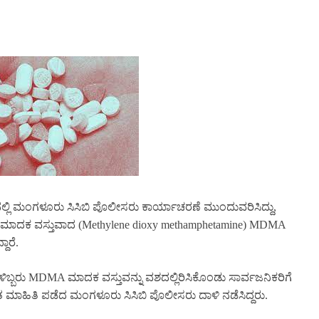
ನಲ್ಲಿ ಮಂಗಳೂರು ಸಿಸಿಬಿ ಪೊಲೀಸರು ಕಾರ್ಯಾಚರಣೆ ಮುಂದುವರಿಸಿದ್ದು,
ಿಗೆ ಮಾದಕ ವಸ್ತುವಾದ (Methylene dioxy methamphetamine) MDMA
ದಾರೆ.
ಳಿಬ್ಬರು MDMA ಮಾದಕ ವಸ್ತುವನ್ನು ವಶದಲ್ಲಿರಿಸಿಕೊಂಡು ಸಾರ್ವಜನಿಕರಿಗೆ
ಖಚಿತ ಮಾಹಿತಿ ಪಡೆದ ಮಂಗಳೂರು ಸಿಸಿಬಿ ಪೊಲೀಸರು ದಾಳಿ ನಡೆಸಿದ್ದರು.