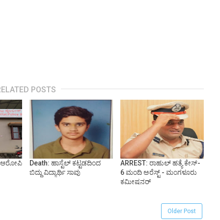
RELATED POSTS
ೆ: ಆರೋಪಿ
Death: ಹಾಸ್ಟೆಲ್ ಕಟ್ಟಡದಿಂದ
ARREST: ರಾಹುಲ್ ಹತ್ಯೆ ಕೇಸ್‌-
ಬಿದ್ದು ವಿದ್ಯಾರ್ಥಿ ಸಾವು
6 ಮಂದಿ ಅರೆಸ್ಟ್ - ಮಂಗಳೂರು
ಕಮೀಷನರ್
Older Post